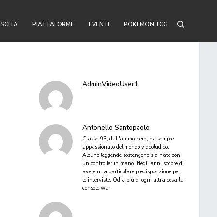
USCITA
PIATTAFORME
EVENTI
POKEMON TCG
AdminVideoUser1
Antonello Santopaolo
Classe 93, dall'animo nerd, da sempre
appassionato del mondo videoludico.
Alcune leggende sostengono sia nato con
un controller in mano. Negli anni scopre di
avere una particolare predisposizione per
le interviste. Odia più di ogni altra cosa la
console war.