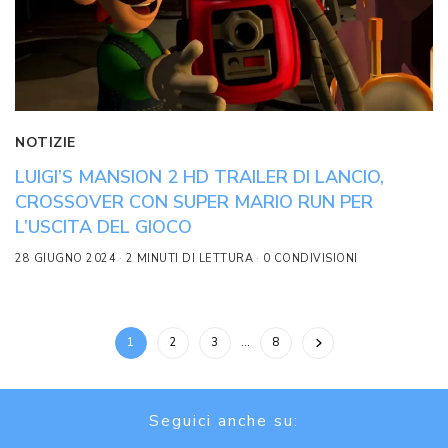
NOTIZIE
LUIGI’S MANSION 2 HD TRAILER DI LANCIO,
CROSSOVER CON SUPER MARIO RUN PER
L’USCITA DEL GIOCO
28 GIUGNO 2024
2 MINUTI DI LETTURA
0 CONDIVISIONI
1
2
3
…
8
Seguici anche su: