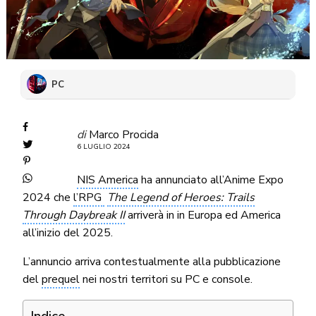
PC
di
Marco Procida
6 LUGLIO 2024
NIS America
ha annunciato all’Anime Expo
2024 che
l’RPG
The Legend of Heroes: Trails
Through Daybreak II
arriverà in in Europa ed America
all’inizio del 2025.
L’annuncio arriva contestualmente alla pubblicazione
del
prequel
nei nostri territori su PC e console.