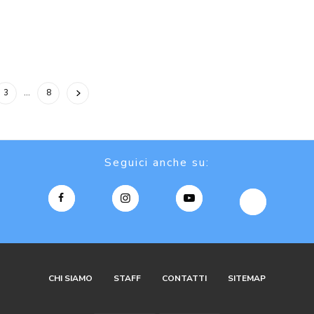
3
…
8
Seguici anche su:
CHI SIAMO
STAFF
CONTATTI
SITEMAP