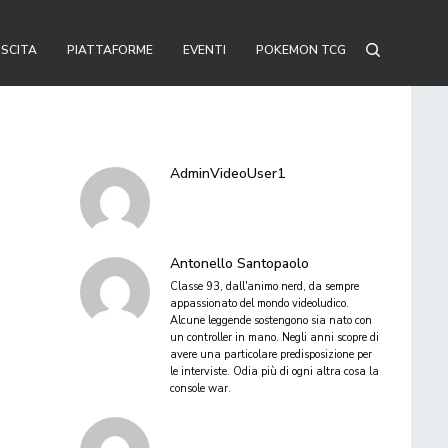
USCITA
PIATTAFORME
EVENTI
POKEMON TCG
AdminVideoUser1
Antonello Santopaolo
Classe 93, dall'animo nerd, da sempre
appassionato del mondo videoludico.
Alcune leggende sostengono sia nato con
un controller in mano. Negli anni scopre di
avere una particolare predisposizione per
le interviste. Odia più di ogni altra cosa la
console war.