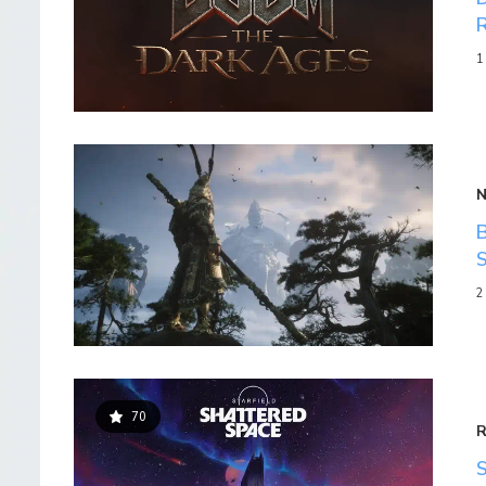
1
2
70