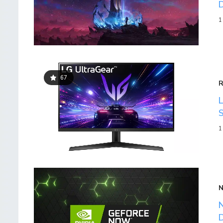
1
67
1