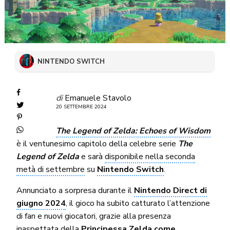
NINTENDO SWITCH
di
Emanuele Stavolo
20 SETTEMBRE 2024
The Legend of Zelda: Echoes of Wisdom
è il ventunesimo capitolo della celebre serie
The
Legend of Zelda
e sarà
disponibile nella seconda
metà di settembre
su
Nintendo Switch
.
Annunciato a sorpresa durante il
Nintendo Direct di
giugno 2024
, il gioco ha subito catturato l’attenzione
di fan e nuovi giocatori, grazie alla presenza
inaspettata della
Principessa Zelda come