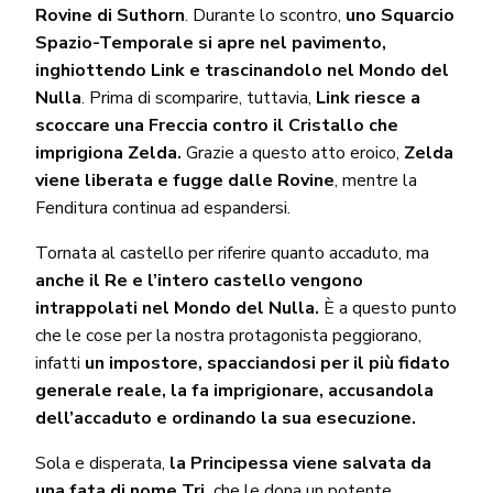
Rovine di Suthorn
. Durante lo scontro,
uno Squarcio
Spazio-Temporale
si apre nel pavimento,
inghiottendo Link e trascinandolo nel Mondo del
Nulla
. Prima di scomparire, tuttavia,
Link riesce a
scoccare una Freccia contro il Cristallo che
imprigiona Zelda.
Grazie a questo atto eroico,
Zelda
viene liberata e fugge dalle Rovine
, mentre la
Fenditura continua ad espandersi.
Tornata al castello per riferire quanto accaduto, ma
anche il Re e l’intero castello vengono
intrappolati nel Mondo del Nulla.
È a questo punto
che le cose per la nostra protagonista peggiorano,
infatti
un impostore, spacciandosi per il più fidato
generale reale, la fa imprigionare, accusandola
dell’accaduto e ordinando la sua esecuzione.
Sola e disperata,
la Principessa viene salvata da
una fata di nome Tri,
che le dona un potente