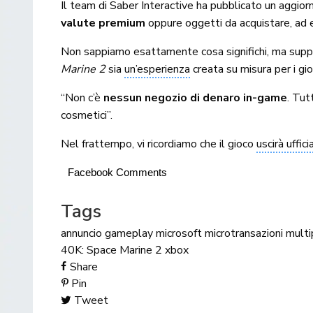
Il team di Saber Interactive ha pubblicato un aggi
valute premium
oppure oggetti da acquistare, ad 
Non sappiamo esattamente cosa significhi, ma suppo
Marine 2
sia
un’esperienza
creata su misura per i gio
“Non c’è
nessun negozio di denaro in-game
. Tut
cosmetici”.
Nel frattempo, vi ricordiamo che il gioco
uscirà uffi
Facebook Comments
Tags
annuncio
gameplay
microsoft
microtransazioni
multi
40K: Space Marine 2
xbox
Share
Pin
Tweet