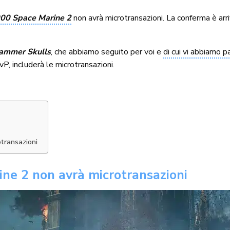
0 Space Marine 2
non avrà microtransazioni. La conferma è arr
ammer Skulls
, che abbiamo seguito per voi e
di cui vi abbiamo p
P, includerà le microtransazioni.
transazioni
e 2 non avrà microtransazioni