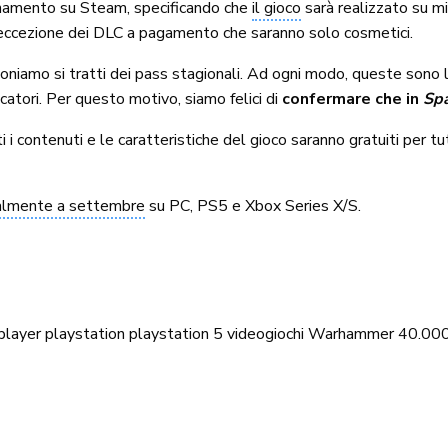
ornamento su Steam, specificando che
il gioco
sarà realizzato su mis
eccezione dei DLC a pagamento che saranno solo cosmetici.
niamo si tratti dei pass stagionali. Ad ogni modo, queste sono l
catori. Per questo motivo, siamo felici di
confermare che in
Spa
ti i contenuti e le caratteristiche del gioco saranno gratuiti per 
cialmente a settembre
su PC, PS5 e Xbox Series X/S.
player
playstation
playstation 5
videogiochi
Warhammer 40.00