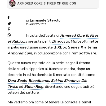
ARMORED CORE 6: FIRES OF RUBICON
di
Emanuele Stavolo
19 AGOSTO 2023
In vista dell’uscita di
Armored Core 6: Fires
of Rubicon
, prevista per
il 26 agosto
, Microsoft mette
in palio un’edizione speciale di
Xbox Series X a tema
Armored Core,
in collaborazione con
FromSoftware
.
Questo nuovo capitolo della serie, segna il ritorno
dello studio nipponico al franchise mecha, dopo un
decennio in cui ha dominato il mercato con titoli come
Dark Souls
,
Bloodborne
,
Sekiro: Shadows Die
Twice
ed
Elden Ring
, diventando uno degli studi più
celebri del settore.
Ma vediamo ora come ottenere la console a tema!