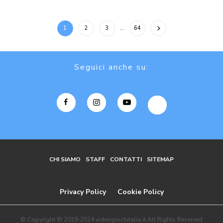
1
2
3
…
64
Seguici anche su:
CHI SIAMO
STAFF
CONTATTI
SITEMAP
Privacy Policy
Cookie Policy
© Copyright © 2019-2024 videogiochitalia.it All Rights Reserved