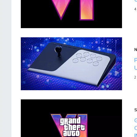
4
2
S