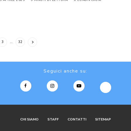
3
…
32
Seguici anche su:
CHI SIAMO
STAFF
CONTATTI
SITEMAP