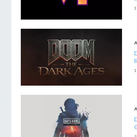
1
1
1