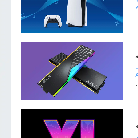
1
S
1