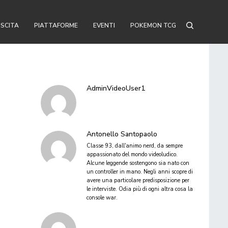
USCITA
PIATTAFORME
EVENTI
POKEMON TCG
AdminVideoUser1
Antonello Santopaolo
Classe 93, dall'animo nerd, da sempre
appassionato del mondo videoludico.
Alcune leggende sostengono sia nato con
un controller in mano. Negli anni scopre di
avere una particolare predisposizione per
le interviste. Odia più di ogni altra cosa la
console war.