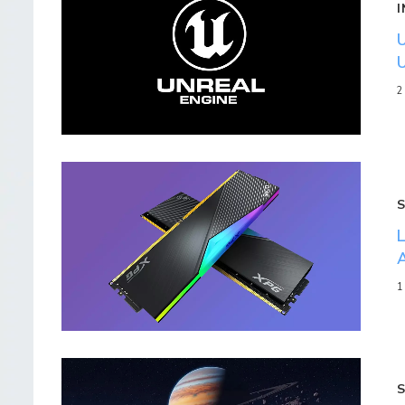
2
S
1
S