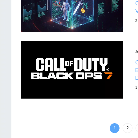
2
1
1
2