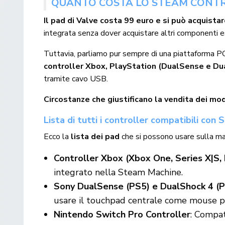
QUANTO COSTA LO STEAM CONT
Il pad di Valve costa 99 euro e si può acquist
integrata senza dover acquistare altri componenti e
Tuttavia, parliamo pur sempre di una piattaforma PC 
controller Xbox, PlayStation (DualSense e DualS
tramite cavo USB.
Circostanze che giustificano la vendita dei mo
Lista di tutti i controller compatibili co
Ecco la
lista dei pad
che si possono usare sulla ma
Controller Xbox (Xbox One, Series X|S, 
integrato nella Steam Machine.
Sony DualSense (PS5) e DualShock 4 (
usare il touchpad centrale come mouse per
Nintendo Switch Pro Controller
: Compat