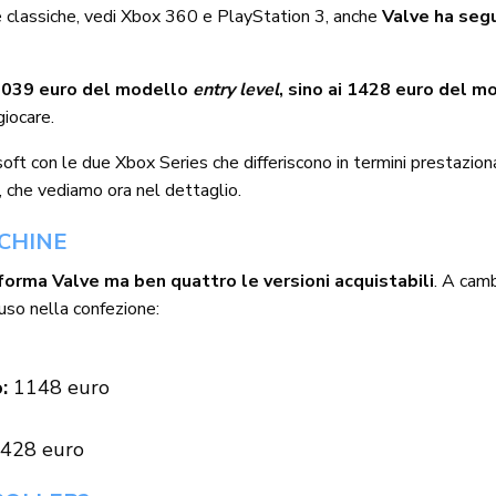
 classiche, vedi Xbox 360 e PlayStation 3, anche
Valve ha segu
i 1039 euro del modello
entry level
, sino ai 1428 euro del m
giocare.
oft con le due Xbox Series che differiscono in termini prestaziona
, che vediamo ora nel dettaglio.
ACHINE
aforma Valve ma ben quattro le versioni acquistabili
. A camb
uso nella confezione:
o:
1148 euro
428 euro