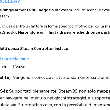
ROLLER?
are singolarmente sul negozio di Steam
. Include anche lo
Ste
sterni.
chiusa dentro un fattore di forma specifico, motivo per cui
la m
hock), Nintendo e un’infinità di periferiche di terze part
delli senza Steam Controller incluso
.
n Steam Machine
cchina di Valve:
Elite)
: Vengono riconosciuti istantaneamente sia trami
PS4)
: Supportati pienamente. SteamOS non solo mappa 
 navigare nei menu o nei giochi strategici, e supporta 
ibile via Bluetooth o cavo, con la possibilità di manten