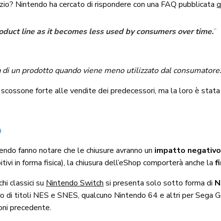
zio? Nintendo ha cercato di rispondere con una FAQ pubblicata
q
 product line as it becomes less used by consumers over time.
”
ta di un prodotto quando viene meno utilizzato dal consumatore
scossone forte alle vendite dei predecessori, ma la loro è stata 
o
intendo fanno notare che le chiusure avranno un
impatto negativo s
itivi in ​​forma fisica), la chiusura dell’eShop comporterà anche la
f
hi classici su
Nintendo Switch
si presenta solo sotto forma di
N
 di titoli NES e SNES, qualcuno Nintendo 64 e altri per Sega Ge
oni precedente.