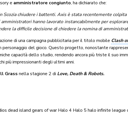
isory e
amministratore congiunto
, ha dichiarato che:
n Scozia chiudere i battenti.
Axis è stata recentemente colpita 
i amministratori hanno lavorato instancabilmente per esplorare 
dere la difficile decisione di chiedere la nomina di amministrat
azione di una campagna pubblicitaria per il titolo mobile
Clash o
un personaggio del gioco. Questo progetto, nonostante rappresen
amiche capacità dello studio, rendendo ancora più triste il suo im
i più impressionanti degli ultimi anni.
ll Grass
nella stagione 2 di
Love, Death & Robots.
dios
dead island
gears of war
Halo 4
Halo 5
halo infinite
league 