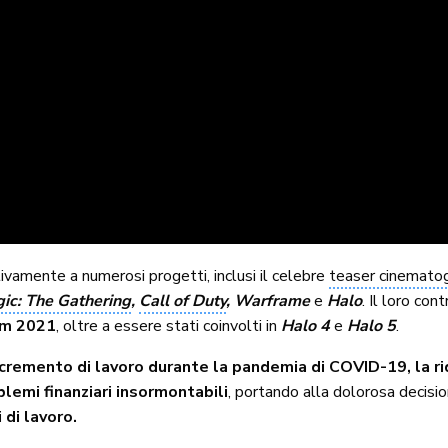
tivamente a numerosi progetti, inclusi il celebre
teaser cinematog
ic: The Gathering
,
Call of Duty
, Warframe
e
Halo
. Il loro con
om 2021
, oltre a essere stati coinvolti in
Halo 4
e
Halo 5
.
cremento di lavoro durante la pandemia di COVID-19, la ri
lemi finanziari insormontabili
, portando alla dolorosa decisi
 di lavoro.