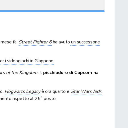
 mese fa.
Street Fighter 6
ha avuto
un successone
r i videogiochi in Giappone
ars of the Kingdom
. Il
picchiaduro di Capcom ha
to,
Hogwarts Legacy
è ora quarto e
Star Wars Jedi:
umento rispetto al 25° posto.