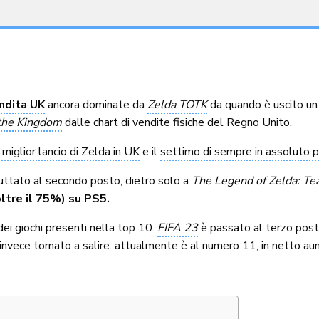
endita UK
ancora dominate da
Zelda TOTK
da quando è uscito un
 the Kingdom
dalle chart di vendite fisiche del Regno Unito.
l miglior lancio di Zelda in UK
e il
settimo di sempre in assoluto pe
buttato al secondo posto, dietro solo a
The Legend of Zelda: Te
oltre il 75%) su PS5.
 dei giochi presenti nella top 10.
FIFA 23
è passato al terzo pos
invece tornato a salire: attualmente è al numero 11, in netto a