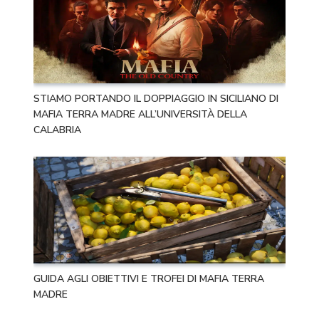
STIAMO PORTANDO IL DOPPIAGGIO IN SICILIANO DI
MAFIA TERRA MADRE ALL’UNIVERSITÀ DELLA
CALABRIA
GUIDA AGLI OBIETTIVI E TROFEI DI MAFIA TERRA
MADRE