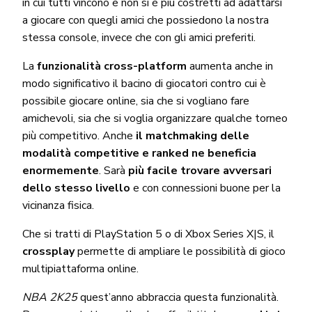
in cui tutti vincono e non si è più costretti ad adattarsi
a giocare con quegli amici che possiedono la nostra
stessa console, invece che con gli amici preferiti.
La
funzionalità cross-platform
aumenta anche in
modo significativo il bacino di giocatori contro cui è
possibile giocare online, sia che si vogliano fare
amichevoli, sia che si voglia organizzare qualche torneo
più competitivo. Anche
il matchmaking delle
modalità competitive e ranked ne beneficia
enormemente
. Sarà
più facile trovare avversari
dello stesso livello
e con connessioni buone per la
vicinanza fisica.
Che si tratti di PlayStation 5 o di Xbox Series X|S, il
crossplay
permette di ampliare le possibilità di gioco
multipiattaforma online.
NBA 2K25
quest’anno abbraccia questa funzionalità.