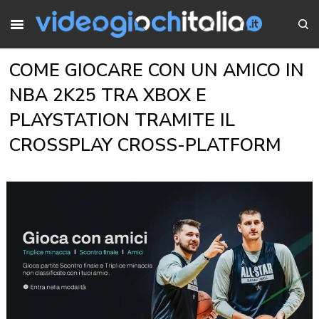
COME GIOCARE CON UN AMICO IN
NBA 2K25 TRA XBOX E
PLAYSTATION TRAMITE IL
CROSSPLAY CROSS-PLATFORM