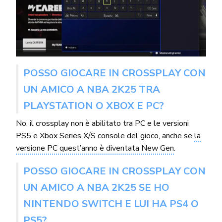
POSSO GIOCARE IN CROSSPLAY CON
UN AMICO A NBA 2K25 TRA
PLAYSTATION O XBOX E PC?
No, il crossplay non è abilitato tra PC e le versioni
PS5 e Xbox Series X/S console del gioco, anche se
la
versione PC quest’anno è diventata New Gen
.
POSSO GIOCARE IN CROSSPLAY CON
UN AMICO A NBA 2K25 SE HO
NINTENDO SWITCH E LUI HA PS4 O
PS5?