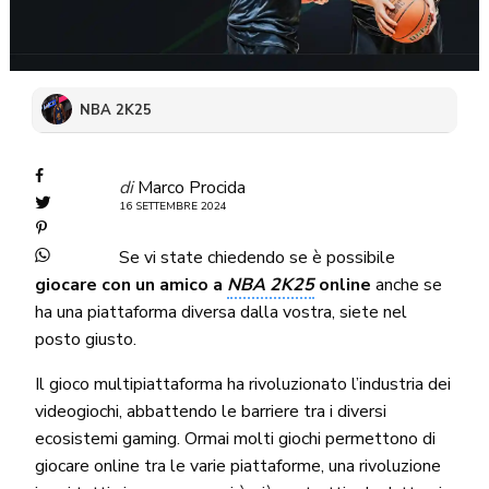
NBA 2K25
di
Marco Procida
16 SETTEMBRE 2024
Se vi state chiedendo se è possibile
giocare con un amico a
NBA 2K25
online
anche se
ha una piattaforma diversa dalla vostra, siete nel
posto giusto.
Il gioco multipiattaforma ha rivoluzionato l’industria dei
videogiochi, abbattendo le barriere tra i diversi
ecosistemi gaming. Ormai molti giochi permettono di
giocare online tra le varie piattaforme, una rivoluzione