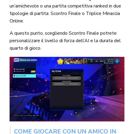
un’amichevole o una partita competitiva ranked in due
tipologie di partita: Scontro Finale o Triplice Minaccia
Online.
A questo punto, scegliendo Scontro Finale potrete
personalizzare il livello di forza dell’AI e la durata del
quarto di gioco.
COME GIOCARE CON UN AMICO IN