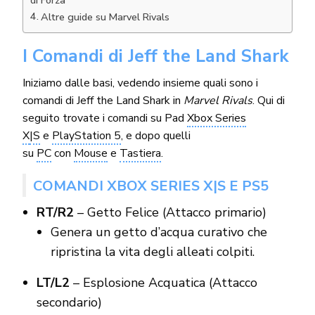
Altre guide su Marvel Rivals
I Comandi di Jeff the Land Shark
Iniziamo dalle basi, vedendo insieme quali sono i
comandi di Jeff the Land Shark in
Marvel Rivals
. Qui di
seguito trovate i comandi su Pad
Xbox Series
X
|S
e
PlayStation 5
, e dopo quelli
su
PC
con
Mouse
e
Tastiera
.
COMANDI XBOX SERIES X|S E PS5
RT/R2
– Getto Felice (Attacco primario)
Genera un getto d’acqua curativo che
ripristina la vita degli alleati colpiti.
LT/L2
– Esplosione Acquatica (Attacco
secondario)