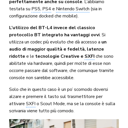
perfettamente anche su console
. L’abbiamo
testata su
PS5
,
PS4
e
Nintendo Switch
(sia in
configurazione docked che mobile).
L’utilizzo del BT-L4 invece del classico
protocollo BT integrato ha vantaggi ovvi
. Si
utilizza un codec più evoluto che dà accesso a
un
audio di maggior qualità e fedeltà, latenze
ridotte
e le
tecnologie Creative e
SXFI
che sono
abilitate via hardware, quindi per molte di esse non
occorre passare dal software, che comunque tramite
console non sarebbe accessibile.
Solo che in questo caso è un po’ scomodo doversi
alzare e premere il tasto sul trasmettitore per
attivare
SXFI
o Scout Mode, ma se la console è sulla
scrivania viene tutto più comodo.