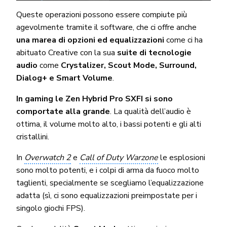
Queste operazioni possono essere compiute più
agevolmente tramite il software, che ci offre anche
una marea di opzioni ed equalizzazioni
come ci ha
abituato Creative con la sua
suite di tecnologie
audio
come
Crystalizer, Scout Mode, Surround,
Dialog+ e Smart Volume
.
In gaming le Zen Hybrid Pro SXFI si sono
comportate alla grande
. La qualità dell’audio è
ottima, il volume molto alto, i bassi potenti e gli alti
cristallini.
In
Overwatch 2
e
Call of Duty Warzone
le esplosioni
sono molto potenti, e i colpi di arma da fuoco molto
taglienti, specialmente se scegliamo l’equalizzazione
adatta (sì, ci sono equalizzazioni preimpostate per i
singolo giochi FPS).