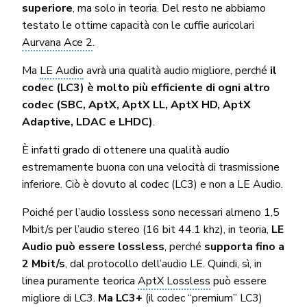
superiore
, ma solo in teoria. Del resto ne abbiamo
testato le ottime capacità con le cuffie auricolari
Aurvana Ace 2
.
Ma
LE Audio
avrà una qualità audio migliore, perché
il
codec (LC3) è molto più efficiente di ogni altro
codec (SBC, AptX, AptX LL, AptX HD, AptX
Adaptive, LDAC e LHDC)
.
È infatti grado di ottenere una qualità audio
estremamente buona con una velocità di trasmissione
inferiore. Ciò è dovuto al codec (LC3) e non a LE Audio.
Poiché per l’audio lossless sono necessari almeno 1,5
Mbit/s per l’audio stereo (16 bit 44.1 khz), in teoria,
LE
Audio può essere lossless
, perché
supporta fino a
2 Mbit/s
, dal protocollo dell’audio LE. Quindi, sì, in
linea puramente teorica
AptX Lossless
può essere
migliore di LC3.
Ma LC3+
(il codec “premium” LC3)