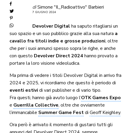
di
Simone "Il_Radioattivo" Barbieri
7 GIUGNO 2024
Devolver Digital
ha saputo ritagliarsi un
suo spazio e un suo pubblico grazie alla sua natura
a
cavallo fra titoli indie e grosse produzioni
, oltre
che per i suoi annunci spesso sopra le righe, e anche
con questo
Devolver Direct 2024
hanno provato a
portare la loro visione videoludica.
Ma prima di vedere i titoli Devolver Digital in arrivo fra
2024 e 2025, vi ricordiamo che questo è periodo di
eventi estivi
di vari publisher e di vario tipo.
Fra questi, hanno già avuto luogo l’
OTK Games Expo
e
Guerrilla Collective
, oltre che ovviamente
l’immancabile
Summer Game Fest
di
Geoff Keighley
.
Ora però è arrivato il momento di gustarci tutti gli
annunci del Devolver Direct 2024, sempre