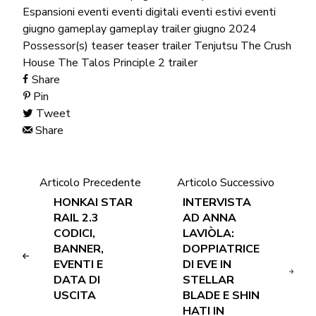
Espansioni
eventi
eventi digitali
eventi estivi
eventi
giugno
gameplay
gameplay trailer
giugno 2024
Possessor(s)
teaser
teaser trailer
Tenjutsu
The Crush
House
The Talos Principle 2
trailer
Share
Pin
Tweet
Share
Articolo Precedente
Articolo Successivo
HONKAI STAR
INTERVISTA
RAIL 2.3
AD ANNA
CODICI,
LAVIÒLA:
BANNER,
DOPPIATRICE
EVENTI E
DI EVE IN
DATA DI
STELLAR
USCITA
BLADE E SHIN
HATI IN