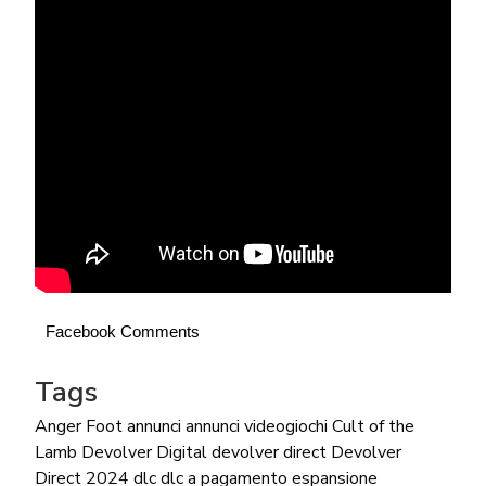
Facebook Comments
Tags
Anger Foot
annunci
annunci videogiochi
Cult of the
Lamb
Devolver Digital
devolver direct
Devolver
Direct 2024
dlc
dlc a pagamento
espansione