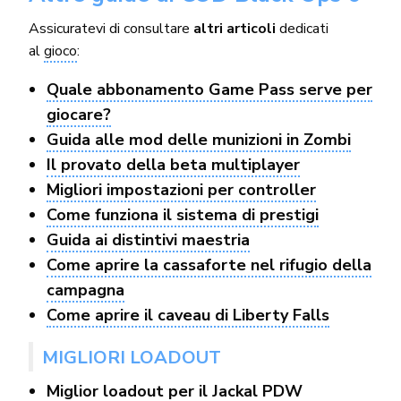
Assicuratevi di consultare
altri articoli
dedicati
al
gioco
:
Quale abbonamento Game Pass serve per
giocare?
Guida alle mod delle munizioni in Zombi
Il provato della beta multiplayer
Migliori impostazioni per controller
Come funziona il sistema di prestigi
Guida ai distintivi maestria
Come aprire la cassaforte nel rifugio della
campagna
Come aprire il caveau di Liberty Falls
MIGLIORI LOADOUT
Miglior loadout per il Jackal PDW