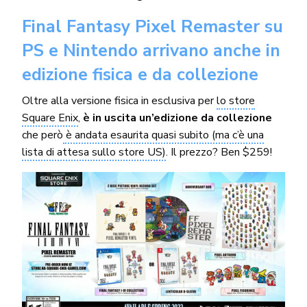
Final Fantasy Pixel Remaster su
PS e Nintendo arrivano anche in
edizione fisica e da collezione
Oltre alla versione fisica in esclusiva per
lo store
Square Enix
,
è in uscita un’edizione da collezione
che però
è andata esaurita quasi subito (ma c’è una
lista di attesa sullo store US)
. Il prezzo? Ben $259!