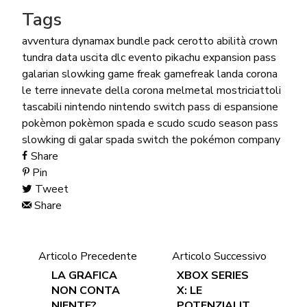
Tags
avventura dynamax
bundle pack
cerotto abilità
crown
tundra
data uscita
dlc
evento pikachu
expansion pass
galarian slowking
game freak
gamefreak
landa corona
le terre innevate della corona
melmetal
mostriciattoli
tascabili
nintendo
nintendo switch
pass di espansione
pokèmon
pokèmon spada e scudo
scudo
season pass
slowking di galar
spada
switch
the pokémon company
Share
Pin
Tweet
Share
Articolo Precedente
Articolo Successivo
LA GRAFICA
XBOX SERIES
NON CONTA
X: LE
NIENTE?
POTENZIALIT