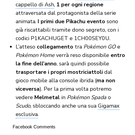
cappello di Ash
,
1 per ogni regione
attraversata dal protagonista della serie
animata.
I primi due
Pikachu evento
sono
già riscattabili tramite dono segreto, con i
codici P1KACHUGET e 1CH00SEY0U.
L’atteso
collegamento
tra
Pokémon GO
e
Pokémon Home
verrà reso disponibile
entro
la fine dell’anno
, sarà quindi possibile
trasportare i propri mostriciattoli
dal
gioco mobile alla console ibrida (
ma non
viceversa
). Per la prima volta potremo
vedere
Melmetal
in
Pokémon Spada
o
Scudo
, sbloccando anche una sua
Gigamax
esclusiva
.
Facebook Comments