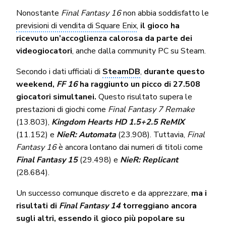
Nonostante
Final Fantasy 16
non abbia soddisfatto le
previsioni di vendita di Square Enix
,
il gioco ha
ricevuto un’accoglienza calorosa da parte dei
videogiocatori
, anche dalla community PC su Steam.
Secondo i dati ufficiali di
SteamDB
,
durante questo
weekend,
FF 16
ha raggiunto un picco di 27.508
giocatori simultanei.
Questo risultato supera le
prestazioni di giochi come
Final Fantasy 7 Remake
(13.803),
Kingdom Hearts HD 1.5+2.5 ReMIX
(11.152) e
NieR: Automata
(23.908). Tuttavia,
Final
Fantasy 16
è ancora lontano dai numeri di titoli come
Final Fantasy 15
(29.498) e
NieR: Replicant
(28.684).
Un successo comunque discreto e da apprezzare,
ma i
risultati di
Final Fantasy 14
torreggiano ancora
sugli altri, essendo il gioco più popolare su