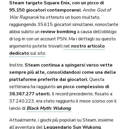
Steam targato Square Enix, con un picco di
95.150 giocatori contemporanei.
Anche
God of
War Ragnarok
ha ottenuto un buon risultato,
raggiungendo 35.615 giocatori simultanei, nonostante
abbia subito un
review bombing
a causa dell’obbligo
di log-in con un account PSN. Ma i dettagli su questo
argomento potete trovarli
nel
nostro articolo
dedicato
sul sito
.
Inoltre,
Steam continua a spingersi verso vette
sempre più alte, consolidandosi come una delle
piattaforme preferite dai giocatori.
Questa
settimana ha raggiunto
un picco complessivo di
38.367.277 utenti.
Il record precedente, fissato a
37.240.223, era stato raggiunto il mese scorso con il
lancio di
Black Myth: Wukong
.
Attualmente, i giochi più popolari su Steam, insieme
all’avventura del
Leggendario Sun Wukong
,