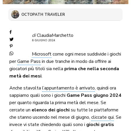
OCTOPATH TRAVELER
di
ClaudiaMarchetto
6 GIUGNO 2024
Microsoft
come ogni mese suddivide i giochi
per
Game Pass
in due tranche in modo da offrire ai
giocatori più titoli sia nella
prima che nella seconda
metà dei mesi
.
Anche stavolta
l’appuntamento è arrivato
, quindi ora
sappiamo quali sono i giochi
Game Pass giugno 2024
per quanto riguarda la prima metà del mese. Se
cercate un
elenco dei giochi
su tutte le piattaforme
che stanno uscendo nel mese di giugno,
cliccate qui
. Se
invece vi state chiedendo quali sono i
giochi gratis