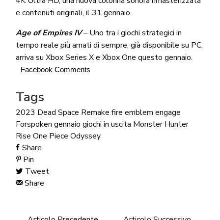
4K Ultra HD, una nuova colonna sonora rimasterizzata
e contenuti originali, il 31 gennaio.
Age of Empires IV
– Uno tra i giochi strategici in
tempo reale più amati di sempre, già disponibile su PC,
arriva su Xbox Series X e Xbox One questo gennaio.
Facebook Comments
Tags
2023
Dead Space Remake
fire emblem engage
Forspoken
gennaio
giochi in uscita
Monster Hunter
Rise
One Piece Odyssey
Share
Pin
Tweet
Share
Articolo Precedente
Articolo Successivo