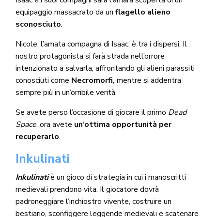
Isaac e i suoi compagni sarà l’amara scoperta di un
equipaggio massacrato da un
flagello alieno
sconosciuto
.
Nicole, l’amata compagna di Isaac, è tra i dispersi. Il
nostro protagonista si farà strada nell’orrore
intenzionato a salvarla, affrontando gli alieni parassiti
conosciuti come
Necromorfi,
mentre si addentra
sempre più in un’orribile verità.
Se avete perso l’occasione di giocare il primo
Dead
Space
, ora avete
un’ottima opportunità per
recuperarlo
.
Inkulinati
Inkulinati
è un gioco di strategia in cui i manoscritti
medievali prendono vita. Il giocatore dovrà
padroneggiare l’inchiostro vivente, costruire un
bestiario, sconfiggere leggende medievali e scatenare