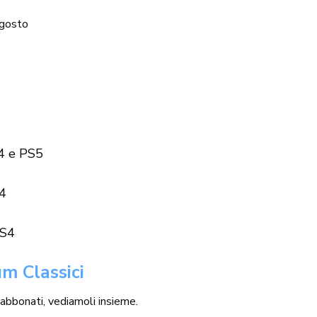
agosto
4 e PS5
S4
PS4
um Classici
 abbonati, vediamoli insieme.