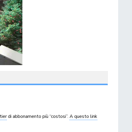
tier
di abbonamento più “costosi”.
A questo link