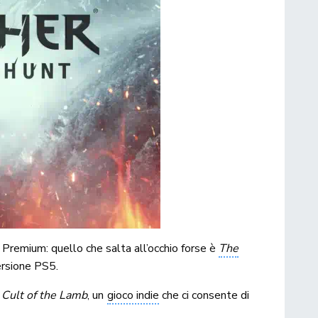
e Premium: quello che salta all’occhio forse è
The
versione PS5.
e
Cult of the Lamb
, un
gioco indie
che ci consente di