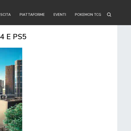
USCITA
PIATTAFORME
EVENTI
POKEMON TCG
4 E PS5