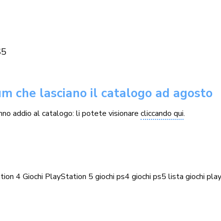
S5
um che lasciano il catalogo ad agosto
nno addio al catalogo: li potete visionare
cliccando qui
.
tion 4
Giochi PlayStation 5
giochi ps4
giochi ps5
lista giochi
pla