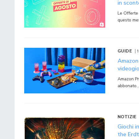
in scon
Le Offerte
questo me
GUIDE
1
Amazon P
videogio
Amazon Prim
abbonato
NOTIZIE
Giochi i
the Erdt