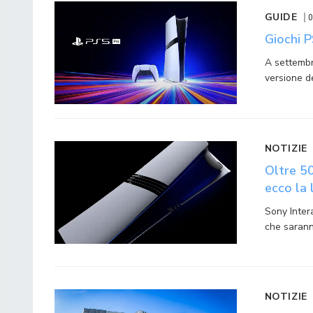
GUIDE
0
Giochi P
A settembr
versione d
NOTIZIE
Oltre 50
ecco la 
Sony Inter
che sarann
NOTIZIE