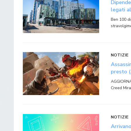
Dipenden
legati a
Ben 100 di
stravolgim
NOTIZIE
Assassin
presto 
AGGIORNAM
Creed Mira
NOTIZIE
Arrivano