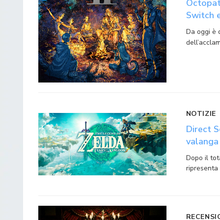
Octopath
Switch e 
Da oggi è 
dell’acclam
NOTIZIE
Direct 
valanga 
Dopo il tot
ripresenta
RECENSI