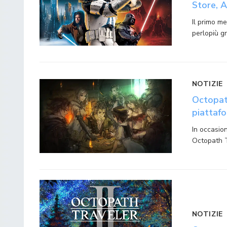
Store, A
Il primo me
perlopiù g
NOTIZIE
Octopath
piattaf
In occasio
Octopath T
NOTIZIE