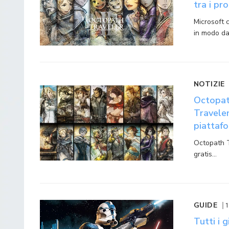
tra i pr
Microsoft 
in modo da 
NOTIZIE
Octopat
Traveler
piattaf
Octopath T
gratis…
GUIDE
1
Tutti i 