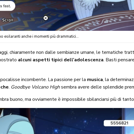
no esilaranti anche i momenti più drammatici…
aggi, chiaramente non dalle sembianze umane, le tematiche tratt
mostrato
alcuni aspetti tipici dell’adolescenza
. Basti pensare
a apocalisse incombente. La passione per la
musica
, la determinaz
eche
.
Goodbye Volcano High
sembra avere delle splendide prem
embra buono, ma ovviamente è impossibile sbilanciarsi più di tanto