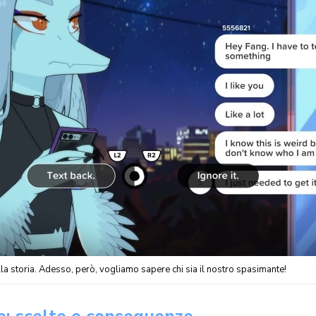
la storia. Adesso, però, vogliamo sapere chi sia il nostro spasimante!