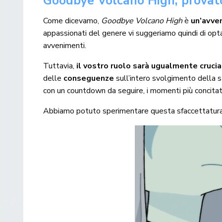
Goodbye Volcano High, provat
Come dicevamo,
Goodbye Volcano High
è
un’avve
appassionati del genere vi suggeriamo quindi di opta
avvenimenti.
Tuttavia,
il vostro ruolo sarà ugualmente crucia
delle
conseguenze
sull’intero svolgimento della s
con un countdown da seguire, i momenti più concitati
Abbiamo potuto sperimentare questa sfaccettatura i