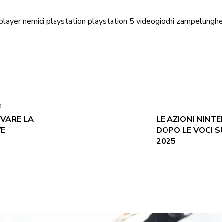
player
nemici
playstation
playstation 5
videogiochi
zampelunghe 
e
OVARE LA
LE AZIONI NIN
VE
DOPO LE VOCI S
2025