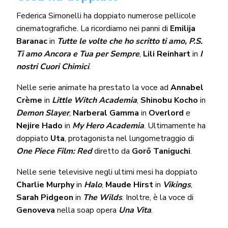
Federica Simonelli ha doppiato numerose pellicole
cinematografiche. La ricordiamo nei panni di
Emilija
Baranac
in
Tutte le volte che ho scritto ti amo, P.S.
Ti amo Ancora e Tua per Sempre
,
Lili Reinhart
in
I
nostri Cuori Chimici
.
Nelle serie animate ha prestato la voce ad
Annabel
Crème
in
Little Witch Academia
,
Shinobu Kocho
in
Demon Slayer
,
Narberal Gamma
in
Overlord
e
Nejire Hado
in
My Hero Academia
. Ultimamente ha
doppiato
Uta
, protagonista nel lungometraggio di
One Piece Film: Red
diretto da
Gorō Taniguchi
.
Nelle serie televisive negli ultimi mesi ha doppiato
Charlie Murphy
in
Halo
,
Maude Hirst
in
Vikings
,
Sarah Pidgeon
in
The Wilds
. Inoltre, è la voce di
Genoveva
nella soap opera
Una Vita
.