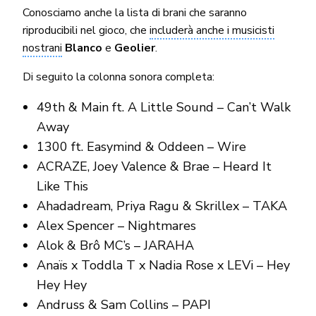
Conosciamo anche la lista di brani che saranno
riproducibili nel gioco, che
includerà anche i musicisti
nostrani
Blanco
e
Geolier
.
Di seguito la colonna sonora completa:
49th & Main ft. A Little Sound – Can’t Walk
Away
1300 ft. Easymind & Oddeen – Wire
ACRAZE, Joey Valence & Brae – Heard It
Like This
Ahadadream, Priya Ragu & Skrillex – TAKA
Alex Spencer – Nightmares
Alok & Brô MC’s – JARAHA
Anaïs x Toddla T x Nadia Rose x LEVi – Hey
Hey Hey
Andruss & Sam Collins – PAPI