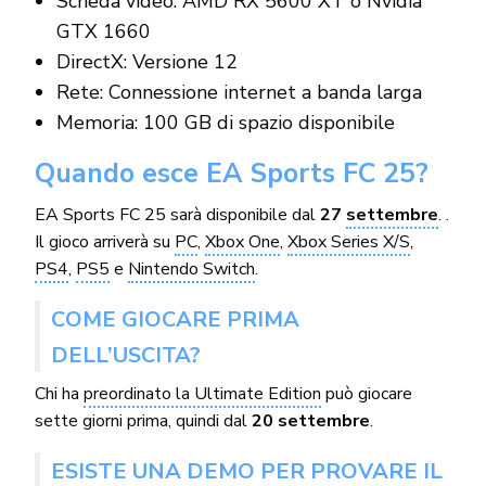
Scheda video: AMD RX 5600 XT o Nvidia
GTX 1660
DirectX: Versione 12
Rete: Connessione internet a banda larga
Memoria: 100 GB di spazio disponibile
Quando esce EA Sports FC 25?
EA Sports FC 25 sarà disponibile dal
27
settembre
. .
Il gioco arriverà su
PC
,
Xbox One
,
Xbox Series X/S
,
PS4
,
PS5
e
Nintendo Switch
.
COME GIOCARE PRIMA
DELL’USCITA?
Chi ha
preordinato la Ultimate Edition
può giocare
sette giorni prima, quindi dal
20 settembre
.
ESISTE UNA DEMO PER PROVARE IL