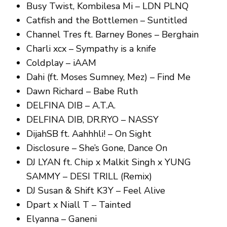
Busy Twist, Kombilesa Mi – LDN PLNQ
Catfish and the Bottlemen – Suntitled
Channel Tres ft. Barney Bones – Berghain
Charli xcx – Sympathy is a knife
Coldplay – iAAM
Dahi (ft. Moses Sumney, Mez) – Find Me
Dawn Richard – Babe Ruth
DELFINA DIB – A.T.A.
DELFINA DIB, DR.RYO – NASSY
DijahSB ft. Aahhhli! – On Sight
Disclosure – She’s Gone, Dance On
DJ LYAN ft. Chip x Malkit Singh x YUNG
SAMMY – DESI TRILL (Remix)
DJ Susan & Shift K3Y – Feel Alive
Dpart x Niall T – Tainted
Elyanna – Ganeni