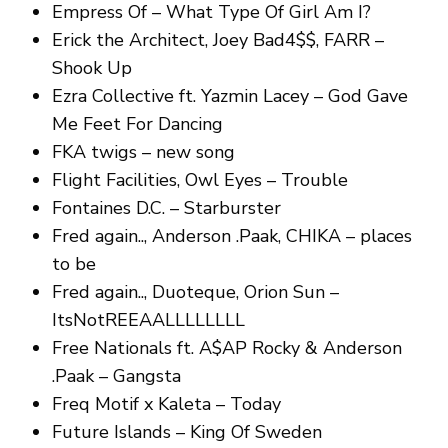
Empress Of – What Type Of Girl Am I?
Erick the Architect, Joey Bad4$$, FARR –
Shook Up
Ezra Collective ft. Yazmin Lacey – God Gave
Me Feet For Dancing
FKA twigs – new song
Flight Facilities, Owl Eyes – Trouble
Fontaines D.C. – Starburster
Fred again.., Anderson .Paak, CHIKA – places
to be
Fred again.., Duoteque, Orion Sun –
ItsNotREEAALLLLLLLL
Free Nationals ft. A$AP Rocky & Anderson
.Paak – Gangsta
Freq Motif x Kaleta – Today
Future Islands – King Of Sweden