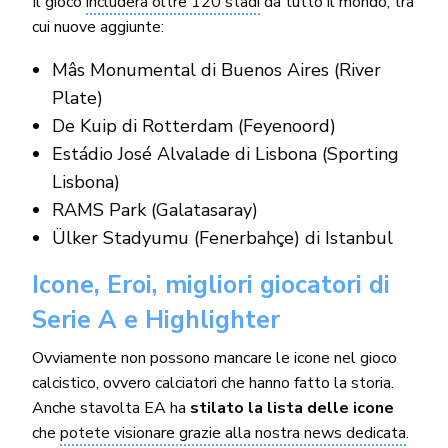
Il gioco
includerà oltre 120 stadi
da tutto il mondo, tra
cui nuove aggiunte:
Mâs Monumental di Buenos Aires (River
Plate)
De Kuip di Rotterdam (Feyenoord)
Estádio José Alvalade di Lisbona (Sporting
Lisbona)
RAMS Park (Galatasaray)
Ülker Stadyumu (Fenerbahçe) di Istanbul
Icone, Eroi, migliori giocatori di
Serie A e Highlighter
Ovviamente non possono mancare le icone nel gioco
calcistico, ovvero calciatori che hanno fatto la storia.
Anche stavolta EA ha
stilato la lista delle icone
che
potete visionare grazie alla nostra news dedicata
.