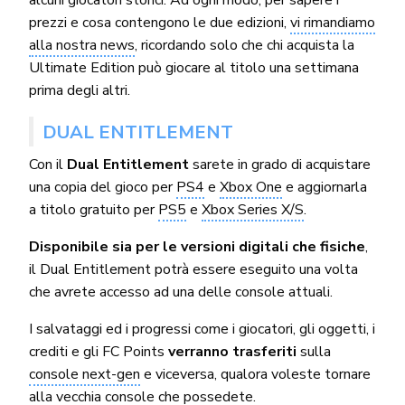
alcuni giocatori storici. Ad ogni modo, per sapere i
prezzi e cosa contengono le due edizioni,
vi rimandiamo
alla nostra news
, ricordando solo che chi acquista la
Ultimate Edition può giocare al titolo una settimana
prima degli altri.
DUAL ENTITLEMENT
Con il
Dual Entitlement
sarete in grado di acquistare
una copia del gioco per
PS4
e
Xbox One
e aggiornarla
a titolo gratuito per
PS5
e
Xbox Series X/S
.
Disponibile sia per le versioni digitali che fisiche
,
il Dual Entitlement potrà essere eseguito una volta
che avrete accesso ad una delle console attuali.
I salvataggi ed i progressi come i giocatori, gli oggetti, i
crediti e gli FC Points
verranno trasferiti
sulla
console next-gen
e viceversa, qualora voleste tornare
alla vecchia console che possedete.