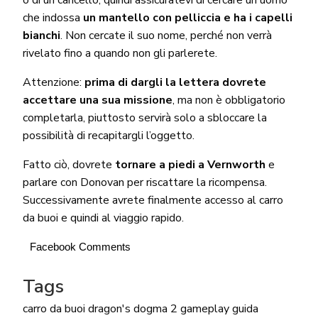
o di un cancello, quindi assicuratevi di cercare un uomo
che indossa
un mantello con pelliccia e ha i capelli
bianchi
. Non cercate il suo nome, perché non verrà
rivelato fino a quando non gli parlerete.
Attenzione:
prima di dargli la lettera dovrete
accettare una sua missione
, ma non è obbligatorio
completarla, piuttosto servirà solo a sbloccare la
possibilità di recapitargli l’oggetto.
Fatto ciò, dovrete
tornare a piedi a Vernworth
e
parlare con Donovan per riscattare la ricompensa.
Successivamente avrete finalmente accesso al carro
da buoi e quindi al viaggio rapido.
Facebook Comments
Tags
carro da buoi
dragon's dogma 2
gameplay
guida