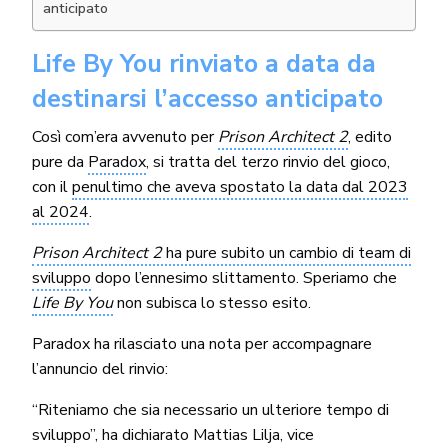
anticipato
Life By You rinviato a data da
destinarsi l’accesso anticipato
Così com’era avvenuto per
Prison Architect 2
, edito
pure da
Paradox
, si tratta del terzo rinvio del gioco,
con il
penultimo che aveva spostato la data dal 2023
al 2024
.
Prison Architect 2
ha pure subito un cambio di team di
sviluppo
dopo l’ennesimo slittamento. Speriamo che
Life By You
non subisca lo stesso esito.
Paradox ha rilasciato una nota per accompagnare
l’annuncio del rinvio:
“Riteniamo che sia necessario un ulteriore tempo di
sviluppo”, ha dichiarato Mattias Lilja, vice