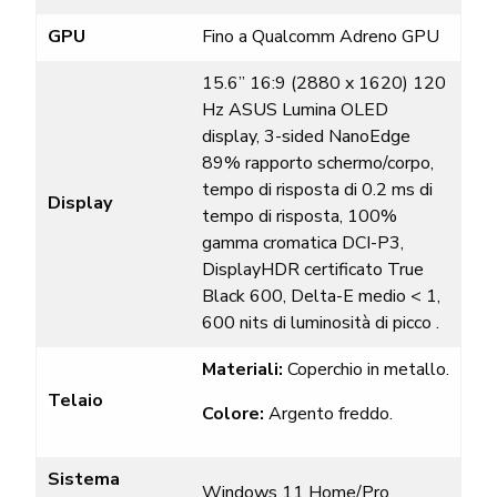
GPU
Fino a Qualcomm
Adreno
GPU
15.6” 16:9 (2880 x 1620) 120
Hz ASUS Lumina OLED
display, 3-sided NanoEdge
89%
rapporto schermo/corpo,
tempo di risposta di 0.2 ms di
Display
tempo di risposta, 100%
gamma cromatica DCI-P3,
DisplayHDR
certificato True
Black 600, Delta-E medio < 1,
600 nits di luminosità di picco
.
Materiali:
Coperchio in metallo
.
Telaio
Colore:
Argento freddo
.
Sistema
Windows 11 Home/Pro