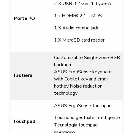
2 X USB 3.2 Gen 1 Type-A
1 x HDMI
®
2.1 TMDS
Porte I/O
1 X Audio combo jack
1 X MicroSD card reader
Customizable Single-zone RGB
backlight
ASUS ErgoSense keyboard
Tastiera
with Copilot key and emoji
hotkey
Noise reduction
technology
ASUS
ErgoSense touchpad
Touchpad gestuale intelligente
Touchpad
Tecnologia touchpad
silenzioso