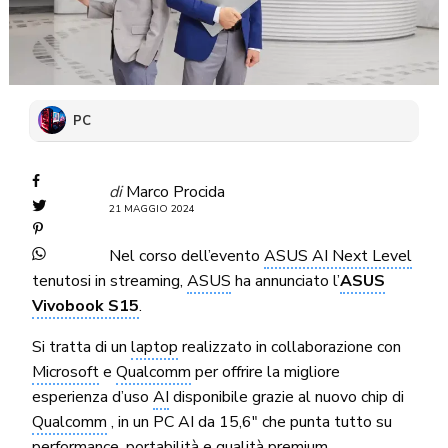
PC
di
Marco Procida
21 MAGGIO 2024
Nel corso dell’evento
ASUS AI Next Level
tenutosi in streaming,
ASUS
ha annunciato l’
ASUS
Vivobook S15
.
Si tratta di un
laptop
realizzato in collaborazione con
Microsoft
e
Qualcomm
per offrire la migliore
esperienza d’uso
AI
disponibile grazie al nuovo chip di
Qualcomm
, in un PC AI da 15,6″ che punta tutto su
performance, portabilità e qualità premium.