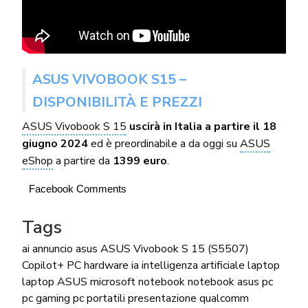
ASUS VIVOBOOK S15 –
DISPONIBILITÀ E PREZZI
ASUS Vivobook S 15
uscirà in Italia a partire il 18
giugno 2024
ed è preordinabile a da oggi su
ASUS
eShop
a partire da
1399 euro
.
Facebook Comments
Tags
ai
annuncio
asus
ASUS Vivobook S 15 (S5507)
Copilot+ PC
hardware
ia
intelligenza artificiale
laptop
laptop ASUS
microsoft
notebook
notebook asus
pc
pc gaming
pc portatili
presentazione
qualcomm