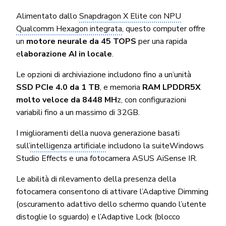
Alimentato dallo
Snapdragon X Elite con NPU
Qualcomm Hexagon integrata
, questo computer offre
un
motore neurale da 45 TOPS
per una rapida
e
laborazione AI in locale
.
Le opzioni di archiviazione includono fino a un’unità
SSD PCIe 4.0 da 1 TB
, e memoria
RAM LPDDR5X
molto veloce da 8448 MH
z, con configurazioni
variabili fino a un massimo di 32GB.
I miglioramenti della nuova generazione basati
sull’
intelligenza artificiale
includono la suiteWindows
Studio Effects e una fotocamera ASUS AiSense IR.
Le abilità di rilevamento della presenza della
fotocamera consentono di attivare l’Adaptive Dimming
(oscuramento adattivo dello schermo quando l’utente
distoglie lo sguardo) e l’Adaptive Lock (blocco