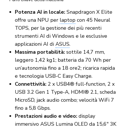
Potenza AI in locale:
Snapdragon
X Elite
offre una NPU per
laptop
con 45 Neural
TOPS, per la gestione dei più recenti
strumenti AI di Windows e le esclusive
applicazioni AI di
ASUS
.
Massima portabilità:
sottile 14,7 mm,
leggero 1,42 kg
1
; batteria da 70 Wh per
un’autonomia fino a 18 ore
2
; ricarica rapida
e tecnologia USB-C
Easy Charge.
Connettività:
2 x USB4
®
full-function, 2 x
USB 3.2 Gen 1 Type-A, HDMI
®
2.1, scheda
MicroSD, jack audio combo; velocità WiFi 7
fino a 5,8 Gbps.
Prestazioni audio e video:
display
immersivo ASUS Lumina OLED da 15,6″ 3K