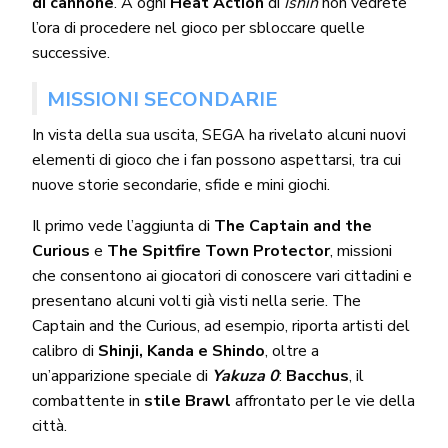
di cannone
. A ogni
Heat Action
di
Ishin
non vedrete
l’ora di procedere nel gioco per sbloccare quelle
successive.
MISSIONI SECONDARIE
In vista della sua uscita, SEGA ha rivelato alcuni nuovi
elementi di gioco che i fan possono aspettarsi, tra cui
nuove storie secondarie, sfide e mini giochi.
Il primo vede l’aggiunta di
The Captain and the
Curious
e
The Spitfire Town Protector
, missioni
che consentono ai giocatori di conoscere vari cittadini e
presentano alcuni volti già visti nella serie. The
Captain and the Curious, ad esempio, riporta artisti del
calibro di
Shinji, Kanda e Shindo
, oltre a
un’apparizione speciale di
Yakuza 0
:
Bacchus
, il
combattente in
stile Brawl
affrontato per le vie della
città.