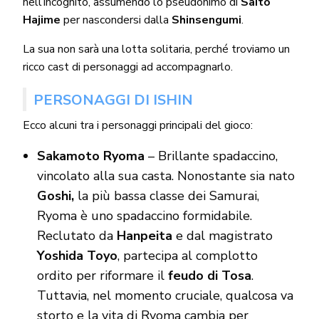
nell’incognito, assumendo lo pseudonimo di
Saito
Hajime
per nascondersi dalla
Shinsengumi
.
La sua non sarà una lotta solitaria, perché troviamo un
ricco cast di personaggi ad accompagnarlo.
PERSONAGGI DI ISHIN
Ecco alcuni tra i personaggi principali del gioco:
Sakamoto Ryoma
– Brillante spadaccino,
vincolato alla sua casta. Nonostante sia nato
Goshi,
la più bassa classe dei Samurai,
Ryoma è uno spadaccino formidabile.
Reclutato da
Hanpeita
e dal magistrato
Yoshida Toyo
, partecipa al complotto
ordito per riformare il
feudo di Tosa
.
Tuttavia, nel momento cruciale, qualcosa va
storto e la vita di Ryoma cambia per