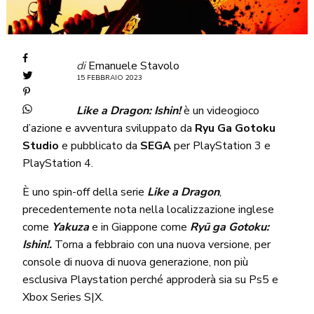
di
Emanuele Stavolo
15 FEBBRAIO 2023
Like a Dragon: Ishin!
è un videogioco
d’azione e avventura sviluppato da
Ryu Ga Gotoku
Studio
e pubblicato da
SEGA
per PlayStation 3 e
PlayStation 4.
È uno spin-off della serie
Like a Dragon
,
precedentemente nota nella localizzazione inglese
come
Yakuza
e in Giappone come
Ryū ga Gotoku:
Ishin!.
Torna a febbraio con una nuova versione, per
console di nuova di nuova generazione, non più
esclusiva Playstation perché approderà sia su Ps5 e
Xbox Series S|X.