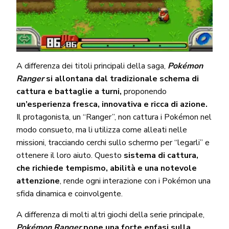
A differenza dei titoli principali della saga,
Pokémon
Ranger
si allontana dal tradizionale schema di
cattura e battaglie a turni,
proponendo
un’esperienza fresca, innovativa e ricca di azione.
Il protagonista, un “Ranger”, non cattura i Pokémon nel
modo consueto, ma li utilizza come alleati nelle
missioni, tracciando cerchi sullo schermo per “legarli” e
ottenere il loro aiuto. Questo
sistema di cattura,
che richiede tempismo, abilità e una notevole
attenzione
, rende ogni interazione con i Pokémon una
sfida dinamica e coinvolgente.
A differenza di molti altri giochi della serie principale,
Pokémon Ranger
pone una forte enfasi sulla