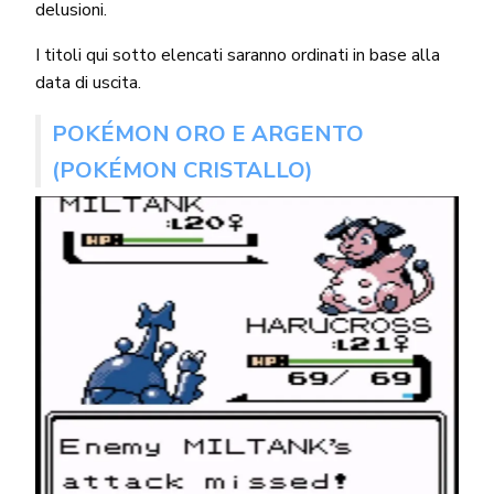
delusioni.
I titoli qui sotto elencati saranno ordinati in base alla
data di uscita.
POKÉMON ORO E ARGENTO
(POKÉMON CRISTALLO)