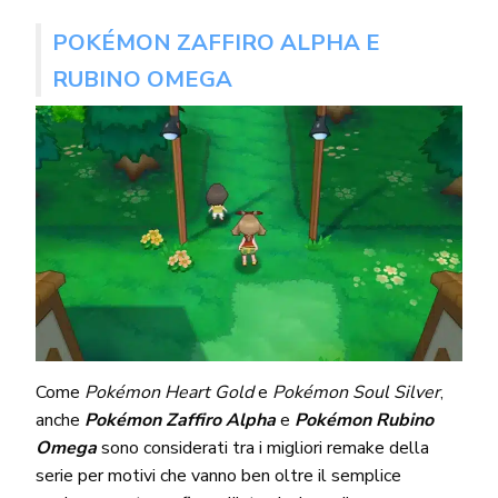
POKÉMON ZAFFIRO ALPHA E
RUBINO OMEGA
Come
Pokémon Heart Gold
e
Pokémon Soul Silver
,
anche
Pokémon Zaffiro Alpha
e
Pokémon Rubino
Omega
sono considerati tra i migliori remake della
serie per motivi che vanno ben oltre il semplice