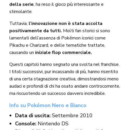
della serie
, ha reso il gioco più interessante e
stimolante.
Tuttavia,
l’innovazione non è stata accolta
positivamente da tutti.
Molti fan storici si sono
lamentati dell’assenza di Pokémon iconici come
Pikachu e Charizard, e delle tematiche trattate,
causando un
iniziale flop commerciale.
Questi capitoli hanno segnato una svolta nel franchise.
I titoli successivi, pur incassando di più, hanno risentito
di una certa stagnazione creativa, dimostrandosi meno
audaci e profondi di chi ha osato andare controcorrente,
ma riscuotendo un successo davvero incredibile.
Info su Pokémon Nero e Bianco
Data di uscita:
Settembre 2010
Console:
Nintendo DS