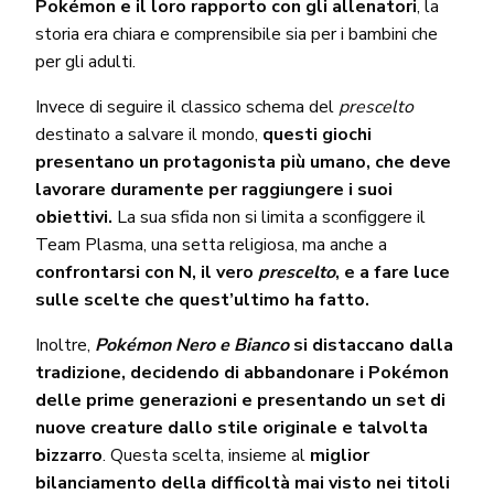
Pokémon e il loro rapporto con gli allenatori
, la
storia era chiara e comprensibile sia per i bambini che
per gli adulti.
Invece di seguire il classico schema del
prescelto
destinato a salvare il mondo,
questi giochi
presentano un protagonista più umano, che deve
lavorare duramente per raggiungere i suoi
obiettivi.
La sua sfida non si limita a sconfiggere il
Team Plasma, una setta religiosa, ma anche a
confrontarsi con N, il vero
prescelto
, e a fare luce
sulle scelte che quest’ultimo ha fatto.
Inoltre,
Pokémon Nero e Bianco
si distaccano dalla
tradizione, decidendo di abbandonare i Pokémon
delle prime generazioni e presentando un set di
nuove creature dallo stile originale e talvolta
bizzarro
. Questa scelta, insieme al
miglior
bilanciamento della difficoltà mai visto nei titoli