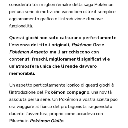
considerati tra i migliori remake della saga Pokémon
per una serie di motivi che vanno ben oltre il semplice
aggiornamento grafico o l’introduzione di nuove
funzionalità.
Questi giochi non solo catturano perfettamente
l’essenza dei titoli originali,
Pokémon Oro
e
Pokémon Argento
, ma li arricchiscono con
contenuti freschi, miglioramenti significativi e
un’atmosfera unica che li rende davvero
memorabili.
Un aspetto particolarmente iconico di questi giochi è
l’introduzione del
Pokémon compagno
, una novità
assoluta per la serie. Un Pokémon a vostra scelta può
ora viaggiare al fianco del protagonista, seguendolo
durante l’avventura, proprio come accadeva con
Pikachu in
Pokémon Giallo
.