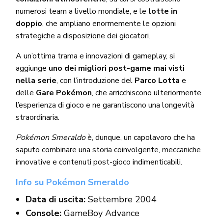
numerosi team a livello mondiale, e le
lotte in
doppio
, che ampliano enormemente le opzioni
strategiche a disposizione dei giocatori.
A un’ottima trama e innovazioni di gameplay, si
aggiunge
uno dei migliori post-game mai visti
nella serie
, con l’introduzione del
Parco Lotta
e
delle
Gare Pokémon
, che arricchiscono ulteriormente
l’esperienza di gioco e ne garantiscono una longevità
straordinaria.
Pokémon Smeraldo
è, dunque, un capolavoro che ha
saputo combinare una storia coinvolgente, meccaniche
innovative e contenuti post-gioco indimenticabili.
Info su Pokémon Smeraldo
Data di uscita:
Settembre 2004
Console:
GameBoy Advance