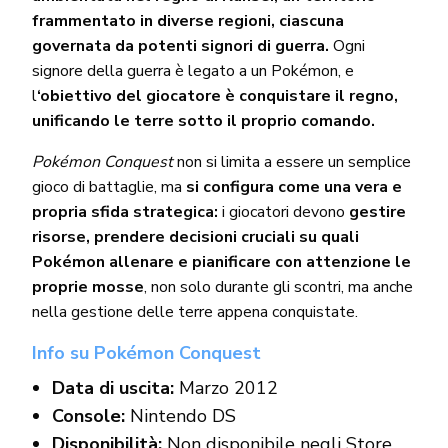
frammentato in diverse regioni, ciascuna
governata da potenti signori di guerra.
Ogni
signore della guerra è legato a un Pokémon, e
l
‘obiettivo del giocatore è conquistare il regno,
unificando le terre sotto il proprio comando.
Pokémon Conquest
non si limita a essere un semplice
gioco di battaglie, ma
si configura come una vera e
propria sfida strategica:
i giocatori devono
gestire
risorse, prendere decisioni cruciali su quali
Pokémon allenare e pianificare con attenzione le
proprie mosse
, non solo durante gli scontri, ma anche
nella gestione delle terre appena conquistate.
Info su Pokémon Conquest
Data di uscita:
Marzo 2012
Console:
Nintendo DS
Disponibilità:
Non disponibile negli Store