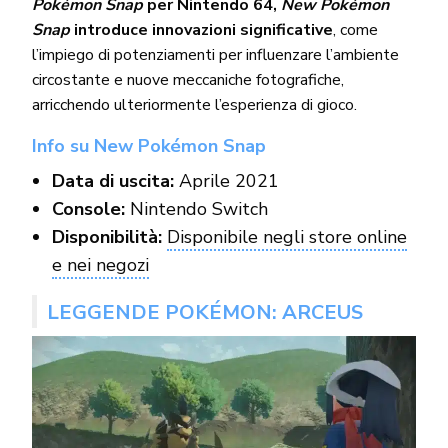
Pokémon Snap
per Nintendo 64,
New Pokémon
Snap
introduce innovazioni significative
, come
l’impiego di potenziamenti per influenzare l’ambiente
circostante e nuove meccaniche fotografiche,
arricchendo ulteriormente l’esperienza di gioco.
Info su New Pokémon Snap
Data di uscita:
Aprile 2021
Console:
Nintendo Switch
Disponibilità:
Disponibile negli store online
e nei negozi
LEGGENDE POKÉMON: ARCEUS