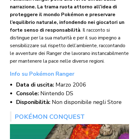
narrazione. La trama ruota attorno all’idea di
proteggere il mondo Pokémon e preservare
l’equilibrio naturale, infondendo nei giocatori un
forte senso di responsabilità
. Il racconto si
distingue per la sua maturità e per il suo impegno a
sensibilizzare sul rispetto dell’ambiente, raccontando
le avventure dei Ranger che lavorano instancabilmente
per mantenere la pace nelle diverse regioni.
Info su Pokémon Ranger
Data di uscita:
Marzo 2006
Console:
Nintendo DS
Disponibilità:
Non disponibile negli Store
POKÉMON CONQUEST