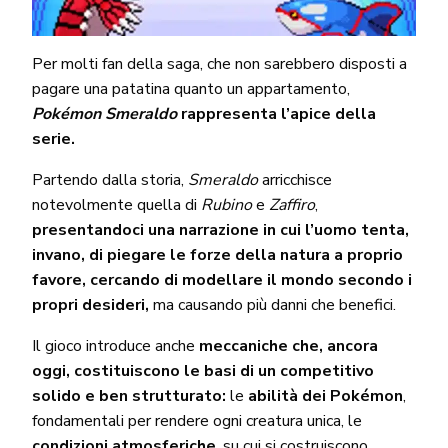
Per molti fan della saga, che non sarebbero disposti a
pagare una patatina quanto un appartamento,
Pokémon Smeraldo
rappresenta l’apice della
serie.
Partendo dalla storia,
Smeraldo
arricchisce
notevolmente quella di
Rubino
e
Zaffiro
,
presentandoci una narrazione in cui l’uomo tenta,
invano, di piegare le forze della natura a proprio
favore, cercando di modellare il mondo secondo i
propri desideri,
ma causando più danni che benefici.
Il gioco introduce anche
meccaniche che, ancora
oggi, costituiscono le basi di un competitivo
solido e ben strutturato:
le
abilità dei Pokémon
,
fondamentali per rendere ogni creatura unica, le
condizioni atmosferiche
, su cui si costruiscono