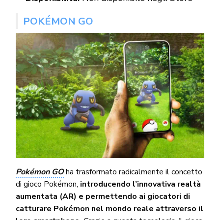
POKÉMON GO
Pokémon GO
ha trasformato radicalmente il concetto
di gioco Pokémon,
introducendo l’innovativa realtà
aumentata (AR) e permettendo ai giocatori di
catturare Pokémon nel mondo reale attraverso il