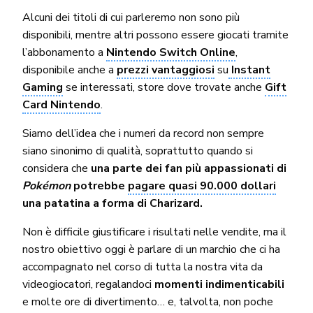
Alcuni dei titoli di cui parleremo non sono più
disponibili, mentre altri possono essere giocati tramite
l’abbonamento a
Nintendo Switch Online
,
disponibile anche a
prezzi vantaggiosi
su
Instant
Gaming
se interessati, store dove trovate anche
Gift
Card Nintendo
.
Siamo dell’idea che i numeri da record non sempre
siano sinonimo di qualità, soprattutto quando si
considera che
una parte dei fan più appassionati di
Pokémon
potrebbe
pagare quasi 90.000 dollari
una patatina a forma di Charizard.
Non è difficile giustificare i risultati nelle vendite, ma il
nostro obiettivo oggi è parlare di un marchio che ci ha
accompagnato nel corso di tutta la nostra vita da
videogiocatori, regalandoci
momenti indimenticabili
e molte ore di divertimento… e, talvolta, non poche