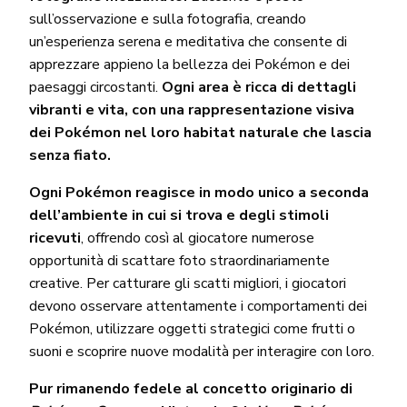
sull’osservazione e sulla fotografia, creando
un’esperienza serena e meditativa che consente di
apprezzare appieno la bellezza dei Pokémon e dei
paesaggi circostanti.
Ogni area è ricca di dettagli
vibranti e vita, con una rappresentazione visiva
dei Pokémon nel loro habitat naturale che lascia
senza fiato.
Ogni Pokémon reagisce in modo unico a seconda
dell’ambiente in cui si trova e degli stimoli
ricevuti
, offrendo così al giocatore numerose
opportunità di scattare foto straordinariamente
creative. Per catturare gli scatti migliori, i giocatori
devono osservare attentamente i comportamenti dei
Pokémon, utilizzare oggetti strategici come frutti o
suoni e scoprire nuove modalità per interagire con loro.
Pur rimanendo fedele al concetto originario di