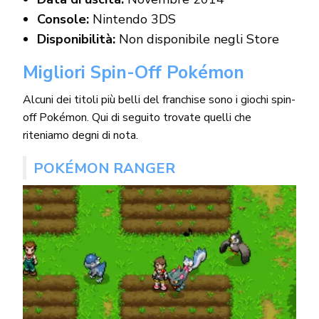
Console:
Nintendo 3DS
Disponibilità:
Non disponibile negli Store
Migliori Spin-Off Pokémon
Alcuni dei titoli più belli del franchise sono i giochi spin-
off Pokémon. Qui di seguito trovate quelli che
riteniamo degni di nota.
POKÉMON RANGER