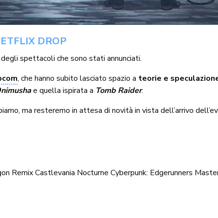
NETFLIX DROP
degli spettacoli che sono stati annunciati.
pcom
, che hanno subito lasciato spazio a
teorie e speculazion
nimusha
e quella ispirata a
Tomb Raider
.
mo, ma resteremo in attesa di novità in vista dell’arrivo dell’e
gon Remix
Castlevania Nocturne
Cyberpunk: Edgerunners
Master