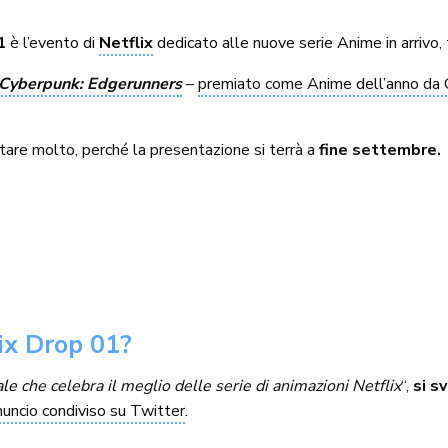
1
è l’evento di
Netflix
dedicato alle nuove serie Anime in arrivo, 
Cyberpunk: Edgerunners
–
premiato come Anime dell’anno da 
tare molto, perché la presentazione si terrà a
fine settembre.
ix Drop 01?
ale che celebra il meglio delle serie di animazioni Netflix
“,
si s
nuncio condiviso su Twitter
.