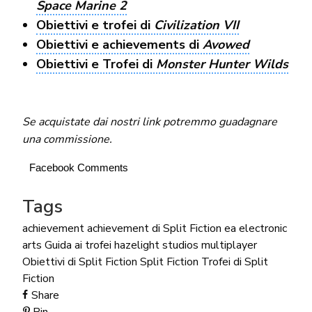
Space Marine 2
Obiettivi e trofei di
Civilization VII
Obiettivi e achievements di
Avowed
Obiettivi e Trofei di
Monster Hunter Wilds
Se acquistate dai nostri link potremmo guadagnare
una commissione.
Facebook Comments
Tags
achievement
achievement di Split Fiction
ea
electronic
arts
Guida ai trofei
hazelight studios
multiplayer
Obiettivi di Split Fiction
Split Fiction
Trofei di Split
Fiction
Share
Pin