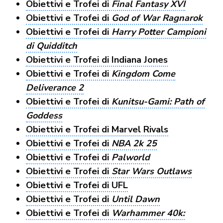
Obiettivi e Trofei di
Final Fantasy XVI
Obiettivi e Trofei di
God of War Ragnarok
Obiettivi e Trofei di
Harry Potter Campioni
di Quidditch
Obiettivi e Trofei di Indiana Jones
Obiettivi e Trofei di
Kingdom Come
Deliverance 2
Obiettivi e Trofei di
Kunitsu-Gami: Path of
Goddess
Obiettivi e Trofei di Marvel Rivals
Obiettivi e Trofei di
NBA 2k 25
Obiettivi e Trofei di
Palworld
Obiettivi e Trofei di
Star Wars Outlaws
Obiettivi e Trofei di UFL
Obiettivi e Trofei di
Until Dawn
Obiettivi e Trofei di
Warhammer 40k: