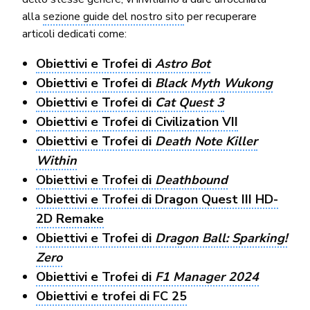
alla
sezione guide del nostro sito
per recuperare
articoli dedicati come:
Obiettivi e Trofei di
Astro Bot
Obiettivi e Trofei di
Black Myth Wukong
Obiettivi e Trofei di
Cat Quest 3
Obiettivi e Trofei di Civilization VII
Obiettivi e Trofei di
Death Note Killer
Within
Obiettivi e Trofei di
Deathbound
Obiettivi e Trofei di Dragon Quest III HD-
2D Remake
Obiettivi e Trofei di
Dragon Ball: Sparking!
Zero
Obiettivi e Trofei di
F1 Manager 2024
Obiettivi e trofei di FC 25