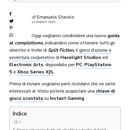
di
Emanuele Stavolo
21 MARZO 2025
Oggi vogliamo condividere una nuova
guida
al
completismo
,
indicandovi come ottenere tutti gli
obiettivi e trofei di
Split Fiction
,
il
gioco d’azione e
avventura cooperativo
di
Hazelight Studios
ed
Electronic Arts
, disponibile per
PC
,
PlayStation
5
e
Xbox Series X
|S
.
Prima di iniziare vogliamo però ricordarvi che se siete
interessati al titolo potete acquistare una
chiave di
gioco scontata
su
Instant Gaming
.
Indice
Come ottenere tutti gli obiettivi e trofei di Split