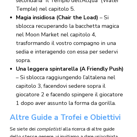
secondaria “Il Tempio dell’Acqua” (Water
Temple) nel capitolo 5.
Magia insidiosa (Chair the Load)
– Si
sblocca recuperando la bacchetta magica
nel Moon Market nel capitolo 4,
trasformando il vostro compagno in una
sedia e interagendo con essa per sedervi
sopra.
Una leggera spintarella (A Friendly Push)
– Si sblocca raggiungendo l’altalena nel
capitolo 3, facendovi sedere sopra il
giocatore 2 e facendo spingere il giocatore
1 dopo aver assunto la forma da gorilla.
Altre Guide a Trofei e Obiettivi
Se siete dei
completisti
alla ricerca di altre guide
dello stesse genere, vi invitiamo a dare un’occhiata