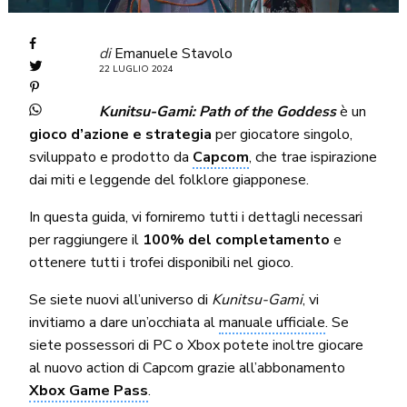
di
Emanuele Stavolo
22 LUGLIO 2024
Kunitsu-Gami: Path of the Goddess
è un
gioco d’azione e strategia
per giocatore singolo,
sviluppato e prodotto da
Capcom
, che trae ispirazione
dai miti e leggende del folklore giapponese.
In questa guida, vi forniremo tutti i dettagli necessari
per raggiungere il
100% del completamento
e
ottenere tutti i trofei disponibili nel gioco.
Se siete nuovi all’universo di
Kunitsu-Gami
, vi
invitiamo a dare un’occhiata al
manuale ufficiale
. Se
siete possessori di PC o Xbox potete inoltre giocare
al nuovo action di Capcom grazie all’abbonamento
Xbox Game Pass
.