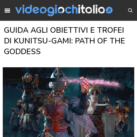
GUIDA AGLI OBIETTIVI E TROFEI
DI KUNITSU-GAMI: PATH OF THE
GODDESS