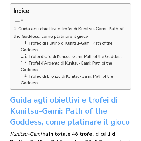
Indice
Guida agli obiettivi e trofei di Kunitsu-Gami: Path of
the Goddess, come platinare il gioco
Trofeo di Platino di Kunitsu-Gami: Path of the
Goddess
Trofei d’Oro di Kunitsu-Gami: Path of the Goddess
Trofei d’Argento di Kunitsu-Gami: Path of the
Goddess
Trofeo di Bronzo di Kunitsu-Gami: Path of the
Goddess
Guida agli obiettivi e trofei di
Kunitsu-Gami: Path of the
Goddess, come platinare il gioco
Kunitsu-Gami
ha
in totale 48 trofei
, di cui
1 di