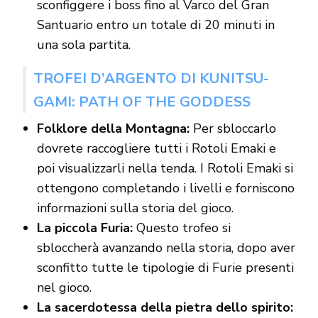
sconfiggere i boss fino al Varco del Gran
Santuario entro un totale di 20 minuti in
una sola partita.
TROFEI D’ARGENTO DI KUNITSU-
GAMI: PATH OF THE GODDESS
Folklore della Montagna:
Per sbloccarlo
dovrete raccogliere tutti i Rotoli Emaki e
poi visualizzarli nella tenda. I Rotoli Emaki si
ottengono completando i livelli e forniscono
informazioni sulla storia del gioco.
La piccola Furia:
Questo trofeo si
sbloccherà avanzando nella storia, dopo aver
sconfitto tutte le tipologie di Furie presenti
nel gioco.
La sacerdotessa della pietra dello spirito: