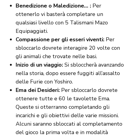
Benedizione o Maledizione… :
Per
ottenerlo vi basterà completare un
qualsiasi livello con 5 Talismani Mazo
Equipaggiati.
Compassione per gli esseri viventi:
Per
sbloccarlo dovrete interagire 20 volte con
gli animali che trovate nelle basi.
Inizio di un viaggio:
Si sbloccherà avanzando
nella storia, dopo essere fuggiti all’assalto
delle Furie con Yoshiro.
Ema dei Desideri:
Per sbloccarlo dovrete
ottenere tutte e 60 le tavolette Ema.
Queste si otterranno completando gli
incarichi e gli obiettivi delle varie missioni.
Alcuni saranno sbloccati al completamento
del gioco la prima volta e in modalità