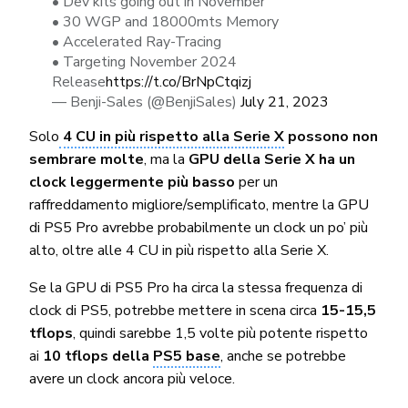
• Dev kits going out in November
• 30 WGP and 18000mts Memory
• Accelerated Ray-Tracing
• Targeting November 2024
Release
https://t.co/BrNpCtqizj
— Benji-Sales (@BenjiSales)
July 21, 2023
Solo
4 CU in più rispetto alla Serie X
possono non
sembrare molte
, ma la
GPU della Serie X ha un
clock leggermente più basso
per un
raffreddamento migliore/semplificato, mentre la GPU
di PS5 Pro avrebbe probabilmente un clock un po’ più
alto, oltre alle 4 CU in più rispetto alla Serie X.
Se la GPU di PS5 Pro ha circa la stessa frequenza di
clock di PS5, potrebbe mettere in scena circa
15-15,5
tflops
, quindi sarebbe 1,5 volte più potente rispetto
ai
10 tflops della
PS5 base
, anche se potrebbe
avere un clock ancora più veloce.