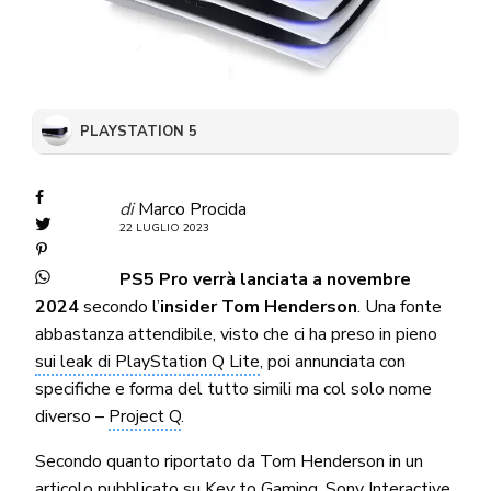
PLAYSTATION 5
di
Marco Procida
22 LUGLIO 2023
PS5 Pro verrà lanciata a novembre
2024
secondo l’
insider Tom Henderson
. Una fonte
abbastanza attendibile, visto che ci ha preso in pieno
sui leak di PlayStation Q Lite
, poi annunciata con
specifiche e forma del tutto simili ma col solo nome
diverso –
Project Q
.
Secondo quanto riportato da Tom Henderson in un
articolo
pubblicato su Key to Gaming
, Sony Interactive