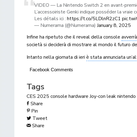
VIDEO — La Nintendo Switch 2 en avant-premi
L’accessoiriste Genki indique posséder la vrai
Les détails ici :
https://t.co/5LDlnR2zC1
pic.tw
— Numerama (@Numerama)
January 8, 2025
Infine ha ripetuto che il reveal della console
avverrà
società si deciderà di mostrare al mondo il futuro de
Intanto nella giornata di ieri
è stata annunciata un’a
Facebook Comments
Tags
CES 2025
console
hardware
Joy-con
leak
nintendo
Share
Pin
Tweet
Share