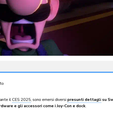
to
rante il
CES 2025
, sono emersi diversi
presunti dettagli
su Sw
dware e gli accessori come i Joy-Con e dock
.