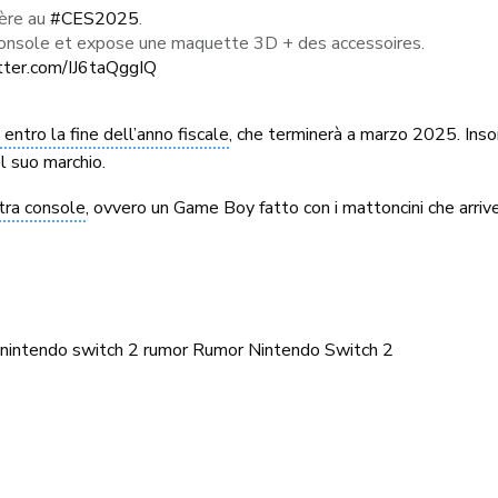
ère au
#CES2025
.
e console et expose une maquette 3D + des accessoires.
itter.com/IJ6taQggIQ
 entro la fine dell’anno fiscale
, che terminerà a marzo 2025. Ins
l suo marchio.
ltra console
, ovvero un Game Boy fatto con i mattoncini che arriv
nintendo switch 2
rumor
Rumor Nintendo
Switch 2