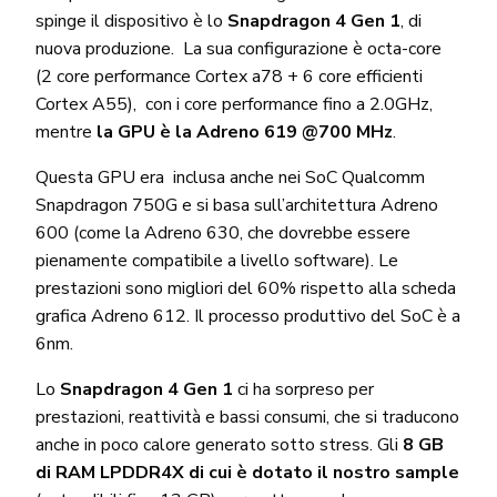
spinge il dispositivo è lo
Snapdragon 4 Gen 1
, di
nuova produzione. La sua configurazione è o
cta-core
(2 core performance Cortex a78 + 6 core efficienti
Cortex A55), con i core performance fino a 2.0GHz,
mentre
la
GPU è la Adreno 619 @700 MHz
.
Questa GPU era inclusa anche nei SoC Qualcomm
Snapdragon 750G e si basa sull’architettura Adreno
600 (come la Adreno 630, che dovrebbe essere
pienamente compatibile a livello software). Le
prestazioni sono migliori del 60% rispetto alla scheda
grafica Adreno 612. Il processo produttivo del SoC è a
6nm.
Lo
Snapdragon 4 Gen 1
ci ha sorpreso per
prestazioni, reattività e bassi consumi, che si traducono
anche in poco calore generato sotto stress. Gli
8 GB
di RAM LPDDR4X di cui è dotato il nostro sample