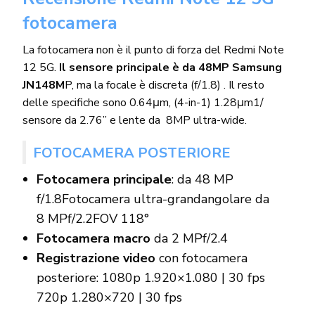
fotocamera
La fotocamera non è il punto di forza del Redmi Note
12 5G.
Il sensore principale è da
48MP
Samsung
JN1
48M
P, ma la focale è discreta (
f/1.8) . Il resto
delle specifiche sono
0.64μm, (4-in-1) 1.28μm
1/
sensore da 2.76” e lente da
8MP ultra-wide.
FOTOCAMERA POSTERIORE
Fotocamera principale
: da 48 MP
f/1.8
Fotocamera ultra-grandangolare da
8 MP
f/2.2
FOV 118°
Fotocamera macro
da 2 MP
f/2.4
Registrazione video
con fotocamera
posteriore:
1080p 1.920×1.080 | 30 fps
720p 1.280×720 | 30 fps