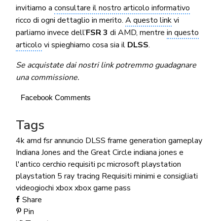
invitiamo a
consultare il nostro articolo informativo
ricco di ogni dettaglio in merito.
A questo link
vi
parliamo invece dell’
FSR 3
di AMD, mentre
in questo
articolo
vi spieghiamo cosa sia il
DLSS
.
Se acquistate dai nostri link potremmo guadagnare
una commissione.
Facebook Comments
Tags
4k
amd fsr
annuncio
DLSS frame generation
gameplay
Indiana Jones and the Great Circle
indiana jones e
l'antico cerchio requisiti pc
microsoft
playstation
playstation 5
ray tracing
Requisiti minimi e consigliati
videogiochi
xbox
xbox game pass
Share
Pin