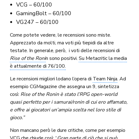
VCG – 60/100
GamingBolt – 60/100
VG247 – 60/100
Come potete vedere, le recensioni sono miste.
Apprezzato da molti, ma voti più tiepidi da altre
testate. In generale, però, i voti delle recensioni di
Rise of the Roni
n sono positivi.
Su Metacritic la media
è attualmente di 76/100.
Le recensioni migliori lodano l’opera di
Team Ninja
. Ad
esempio CGMagazine che assegna un 9, sintetizza
così:
Rise of the Ronin è stato l’RPG open-world
quasi perfetto per i samurai/ronin di cui ero affamato,
e offre ai giocatori un’ampia scelta nel loro stile di
gioco.”
Non mancano però le dure critiche, come per esempio
VCG che chiude così: “
Gran parte di ciò che si può