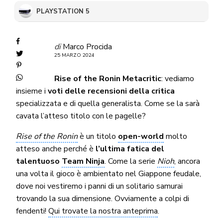
PLAYSTATION 5
di
Marco Procida
25 MARZO 2024
Rise of the Ronin Metacritic
: vediamo
insieme i
voti delle recensioni della critica
specializzata e di quella generalista. Come se la sarà
cavata l’atteso titolo con le pagelle?
Rise of the Ronin
è un titolo
open-world
molto
atteso anche perché è
l’ultima fatica del
talentuoso
Team Ninja
. Come la serie
Nioh
, ancora
una volta il gioco è ambientato nel Giappone feudale,
dove noi vestiremo i panni di un solitario samurai
trovando la sua dimensione. Ovviamente a colpi di
fendenti!
Qui trovate la nostra anteprima
.