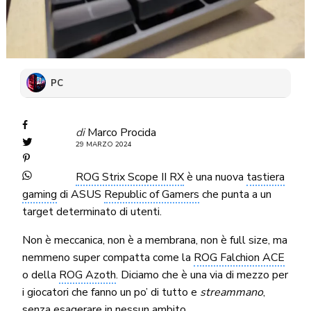
PC
di
Marco Procida
29 MARZO 2024
ROG Strix Scope II RX
è una nuova
tastiera
gaming
di ASUS
Republic of Gamers
che punta a un
target determinato di utenti.
Non è meccanica, non è a membrana, non è full size, ma
nemmeno super compatta come la
ROG Falchion ACE
o della
ROG Azoth
. Diciamo che è una via di mezzo per
i giocatori che fanno un po’ di tutto e
streammano
,
senza esagerare in nessun ambito.