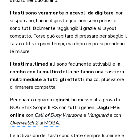
utilizzo nel quotidiano.
I tasti sono veramente piacevoli da digitare
: non
si sporcano, hanno il giusto grip, non sono porosi e
sono tutti facilmente raggiungibili grazie al layout
compatto. Forse può capitare di pressare per sbaglio il
tasto ctrl sx i primi tempi, ma dopo un po’ si prendono
le misure.
I tasti multimediali
sono facilmente attivabili e
in
combo con la multirotella ne fanno una tastiera
multimediale a tutti gli effetti
, ma col plusvalore
di rimanere compatta.
Per quanto riguarda i
giochi
, ho messo alla prova la
ROG Strix Scope II RX con tutti i generi.
Dagli FPS
online
con
Call of Duty Warzone
e
Vanguard
e con
Overwatch 2
ai
MOBA
.
Le attivazioni dei tasti sono state sempre fulminee e