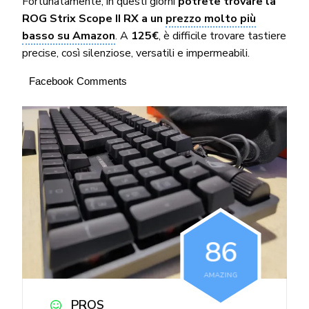
Fortunatamente, in questi giorni
potrete trovare la
ROG Strix Scope II RX a un
prezzo molto più
basso su Amazon
. A
125€
, è difficile trovare tastiere
precise, così silenziose, versatili e impermeabili.
Facebook Comments
8
6
AMAZING
PROS