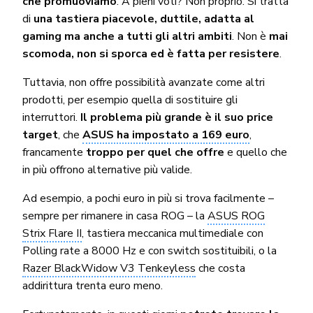
che promuoviamo
. A pieni voti? Non proprio. Si tratta
di
una tastiera piacevole, duttile, adatta al
gaming ma anche a tutti gli altri ambiti
. Non è
mai
scomoda, non si sporca ed è fatta per resistere
.
Tuttavia, non offre possibilità avanzate come altri
prodotti, per esempio quella di sostituire gli
interruttori.
Il problema più grande è il suo price
target
, che
ASUS ha impostato a 169 euro
,
francamente
troppo per quel che offre
e quello che
in più offrono alternative più valide.
Ad esempio, a pochi euro in più si trova facilmente –
sempre per rimanere in casa ROG – la
ASUS ROG
Strix Flare II
, tastiera meccanica multimediale con
Polling rate a 8000 Hz e con switch sostituibili, o la
Razer BlackWidow V3 Tenkeyless
che costa
addirittura trenta euro meno.