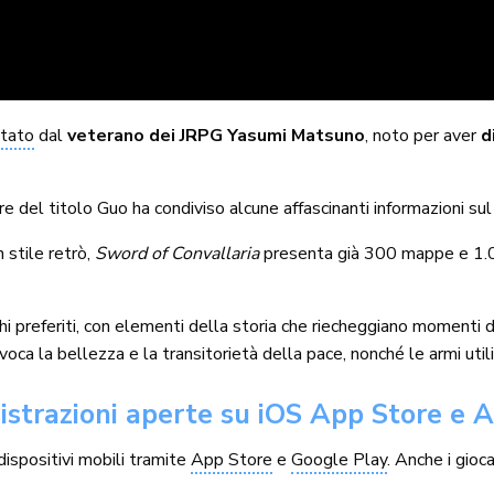
ntato
dal
veterano dei JRPG Yasumi Matsuno
, noto per aver
di
e del titolo Guo ha condiviso alcune affascinanti informazioni sul g
 stile retrò,
Sword of Convallaria
presenta già 300 mappe e 1.00
chi preferiti, con elementi della storia che riecheggiano momenti 
voca la bellezza e la transitorietà della pace, nonché le armi uti
istrazioni aperte su iOS App Store e 
dispositivi mobili tramite
App Store
e
Google Play
. Anche i gio