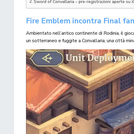
Sword of Convallaria – pre-registrazioni aperte su
Fire Emblem incontra Final fan
Ambientato nell’antico continente di Rodinia, il giocat
un sotterraneo e fuggite a Convallaria, una città minacc