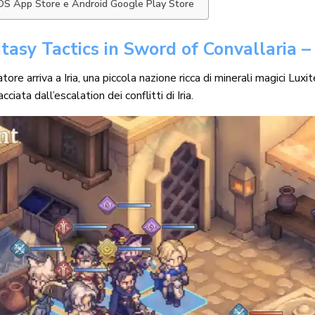
 iOS App Store e Android Google Play Store
tasy Tactics in Sword of Convallaria –
ore arriva a Iria, una piccola nazione ricca di minerali magici Luxit
iata dall’escalation dei conflitti di Iria.