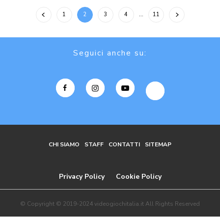
1
2
3
4
…
11
Seguici anche su:
CHI SIAMO
STAFF
CONTATTI
SITEMAP
Privacy Policy
Cookie Policy
© Copyright © 2019-2024 videogiochitalia.it All Rights Reserved