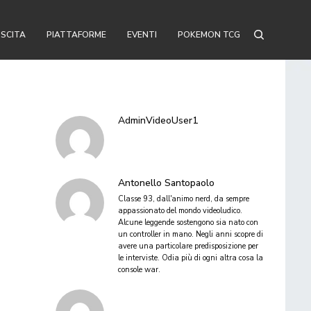
USCITA
PIATTAFORME
EVENTI
POKEMON TCG
AdminVideoUser1
Antonello Santopaolo
Classe 93, dall'animo nerd, da sempre
appassionato del mondo videoludico.
Alcune leggende sostengono sia nato con
un controller in mano. Negli anni scopre di
avere una particolare predisposizione per
le interviste. Odia più di ogni altra cosa la
console war.