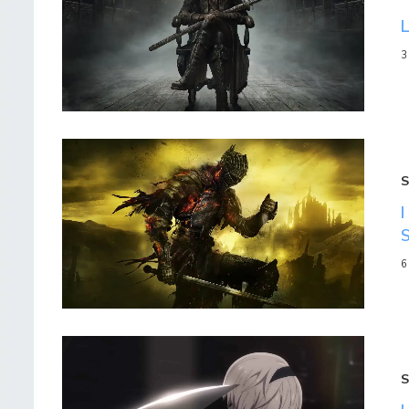
3
S
6
S