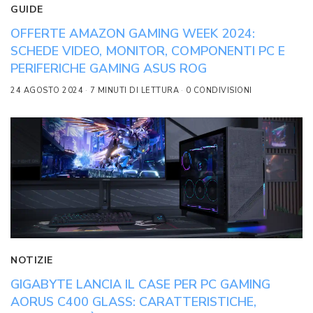
GUIDE
OFFERTE AMAZON GAMING WEEK 2024:
SCHEDE VIDEO, MONITOR, COMPONENTI PC E
PERIFERICHE GAMING ASUS ROG
24 AGOSTO 2024
7 MINUTI DI LETTURA
0 CONDIVISIONI
NOTIZIE
GIGABYTE LANCIA IL CASE PER PC GAMING
AORUS C400 GLASS: CARATTERISTICHE,