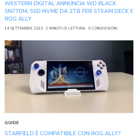
WESTERN DIGITAL ANNUNCIA WD BLACK
SN770M, SSD NVME DA 2TB PER STEAM DECK E
ROG ALLY
14 SETTEMBRE 2023
2 MINUTI DI LETTURA
0 CONDIVISIONI
GUIDE
STARFIELD È COMPATIBILE CON ROG ALLY?